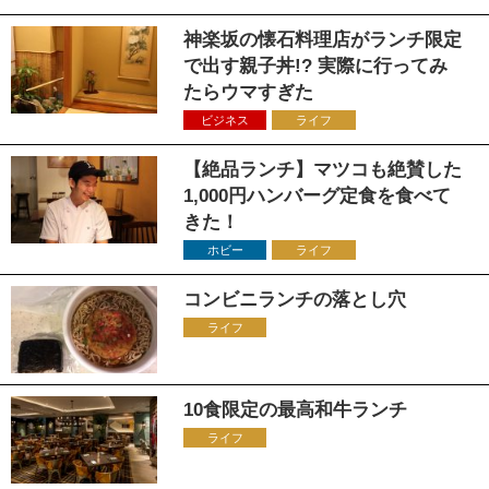
神楽坂の懐石料理店がランチ限定
で出す親子丼!? 実際に行ってみ
たらウマすぎた
ビジネス
ライフ
【絶品ランチ】マツコも絶賛した
1,000円ハンバーグ定食を食べて
きた！
ホビー
ライフ
コンビニランチの落とし穴
ライフ
10食限定の最高和牛ランチ
ライフ