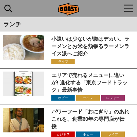
togg
navi
ランチ
小遣いは少ないが腹はデカい。ラ
ーメンとお米を頬張るラーメンラ
イス派へご紹介
ライフ
エリアで売れるメニューに違い
が! 進化する「東京フードトラッ
ク」最新事情
ホビー
ライフ
レジャー
パワーフード「おにぎり」のあれ
これを、創業60年の専門店が伝
授
ビジネス
ホビー
ライフ