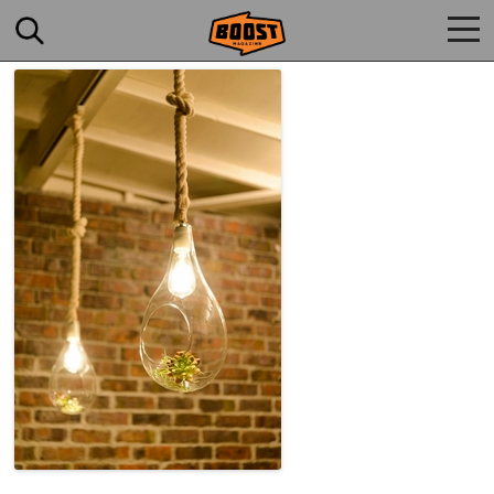
togg
navi