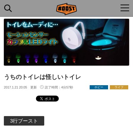
togg
navi
うちのトイレは怪しいトイレ
2017.1.21 20:05 更新
読了時間：4分57秒
ホビー
ライフ
3行ブースト