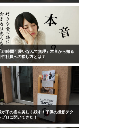
「24時間可愛いなんて無理」本音から知る
女性社員への接し方とは？
我が子の姿を美しく残す！子供の撮影テク
をプロに聞いてきた！