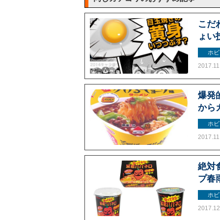
こだ
ょい
ホビ
2017.11
爆発
から
ホビ
2017.11
絶対
プ春
ホビ
2017.12