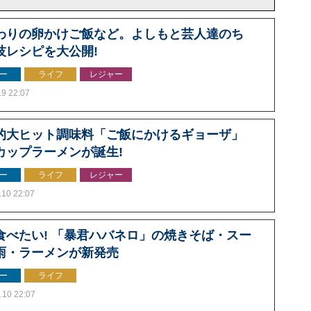
わりの卵かけご飯など。よしもと芸人達のち
技レシピを大公開!
ー
ライフ
レジャー
.9 22:07
的大ヒット調味料「ご飯にかけるギョーザ」
カップラーメンが誕生!
ー
ライフ
レジャー
.10 22:07
食べたい! 「暴君ハバネロ」の焼きそば・スー
雨・ラーメンが新発売
ー
ライフ
.10 22:07