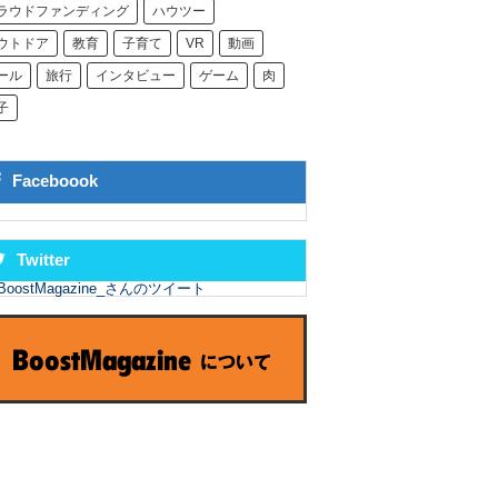
ラウドファンディング
ハウツー
ウトドア
教育
子育て
VR
動画
ール
旅行
インタビュー
ゲーム
肉
子
Faceboook
Twitter
BoostMagazine_さんのツイート