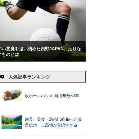
赤い悪魔を追い詰めた西野JAPAN、足りな
いものとは
人気記事ランキング
段ボールハウス 耐用年数50年
絶景・美食・温泉! 3点揃った長
野信州・上高地が贅沢すぎる