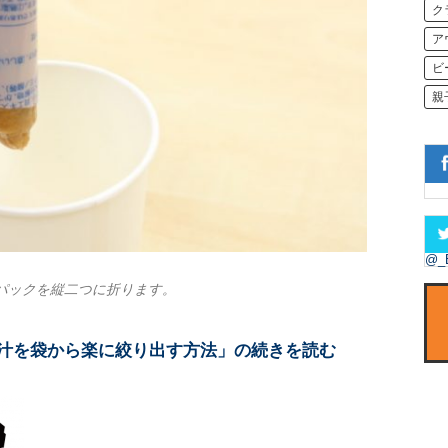
ク
ア
ビ
親
@_
パックを縦二つに折ります。
汁を袋から楽に絞り出す方法」の続きを読む