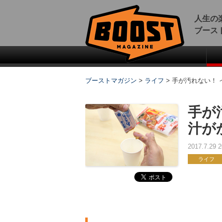
人生の
ブース
ブーストマガジン
>
ライフ
>
手が汚れない！
手が
汁が
2017.7.29
ライフ