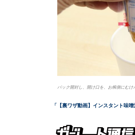
パック開封し、開け口を、お椀側にむけ
「【裏ワザ動画】インスタント味噌