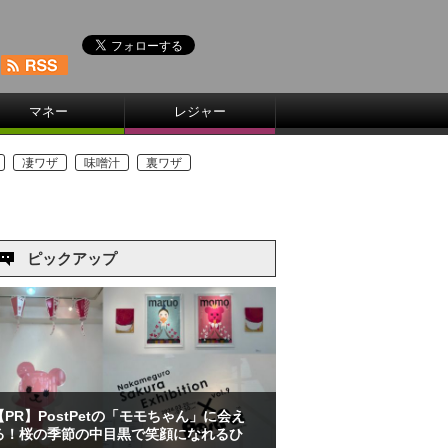
マネー
レジャー
凄ワザ
味噌汁
裏ワザ
ピックアップ
【PR】PostPetの「モモちゃん」に会え
る！桜の季節の中目黒で笑顔になれるひ