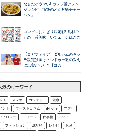
なぜだかウマい! カップ麺アレン
ジレシピ「衝撃のどん兵衛チャー
ハン」
コンビニおにぎり決定戦! 具材ご
との一番美味しいチェーンはここ
【ヨガファイア】ダルシムのキャ
ラ設定は実はヒンドゥー教の教え
に忠実だった？【ヨガ
人気のキーワード
ルメ
スマホ
ガジェット
健康
ベント
ブーストコラム
iPhone
アプリ
クノロジー
ドローン
仕事術
Apple
ファッション
成功術
レシピ
お酒