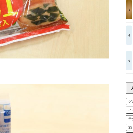
3
4
5
グ
イ
テ
酒