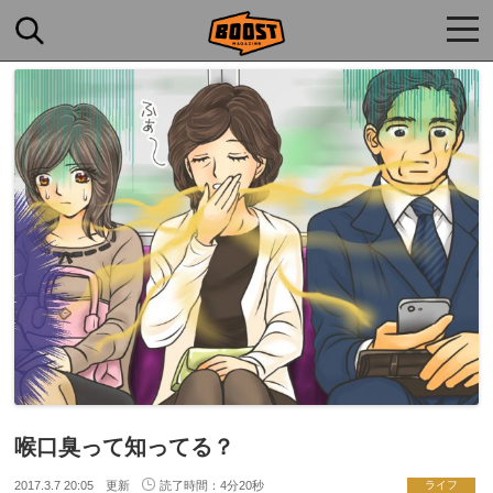
togg
navi
喉口臭って知ってる？
2017.3.7 20:05 更新
読了時間：4分20秒
ライフ