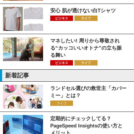
安心 肌が透けない白Tシャツ
ビジネス
ライフ
マネしたい! 周りから尊敬され
る“カッコいいオトナ”の立ち振
る舞い
ビジネス
ライフ
新着記事
ランドセル選びの救世主「カバー
ミー」とは？
ライフ
定期的にチェックしてる？
PageSpeed Insightsの使い方と
メリット