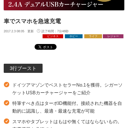
車でスマホを急速充電
2017.2.3 08:05 更新
読了時間：7分48秒
ビジネス
ホビー
ライフ
レジャー
3行ブースト
ドイツアマゾンでベストセラーNo.1を獲得。シガーソ
ケットUSBカーチャージャーをご紹介
特筆すべき点はターボID機能付。接続された機器を自
動的に認識し、最適・最速な充電が可能
スマホやタブレットはもはや無くてはならないもの。