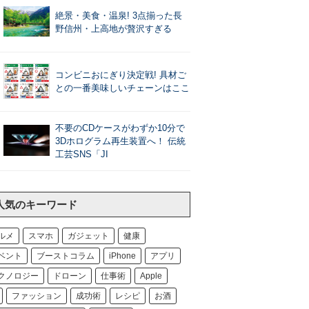
絶景・美食・温泉! 3点揃った長
野信州・上高地が贅沢すぎる
コンビニおにぎり決定戦! 具材ご
との一番美味しいチェーンはここ
不要のCDケースがわずか10分で
3Dホログラム再生装置へ！ 伝統
工芸SNS「JI
人気のキーワード
ルメ
スマホ
ガジェット
健康
ベント
ブーストコラム
iPhone
アプリ
クノロジー
ドローン
仕事術
Apple
ファッション
成功術
レシピ
お酒