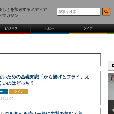
楽しさを加速するメディア
トマガジン
ビジネス
ホビー
ライフ
ないための基礎知識「から揚げとフライ、太
くいのはどっち？」
ー
ライフ
.19 12:07
いものを食べる時は一緒に牛乳を飲むと良