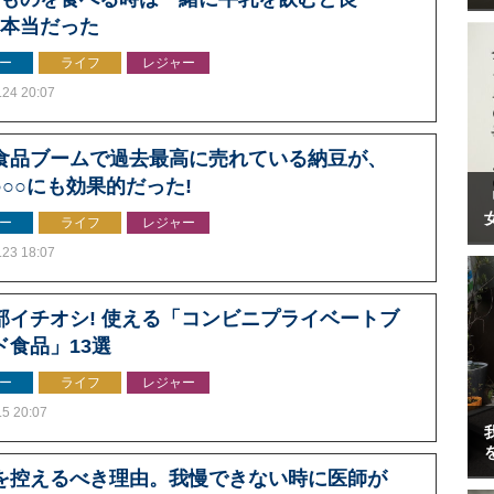
は本当だった
ー
ライフ
レジャー
.24 20:07
食品ブームで過去最高に売れている納豆が、
○○○にも効果的だった!
ー
ライフ
レジャー
.23 18:07
部イチオシ! 使える「コンビニプライベートブ
ド食品」13選
ー
ライフ
レジャー
.5 20:07
を控えるべき理由。我慢できない時に医師が