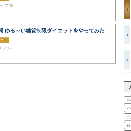
24 17:05
3
日間 ゆる～い糖質制限ダイエットをやってみた
4
フ
3 17:05
5
グ
イ
テ
酒