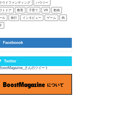
ラウドファンディング
ハウツー
ウトドア
教育
子育て
VR
動画
ール
旅行
インタビュー
ゲーム
肉
子
Faceboook
Twitter
BoostMagazine_さんのツイート