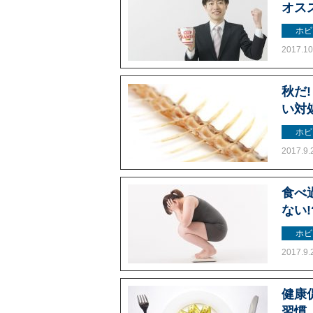
オス
ホビ
2017.10
秋だ
い対
ホビ
2017.9.
食べ
ない!
ホビ
2017.9.
健康
習慣