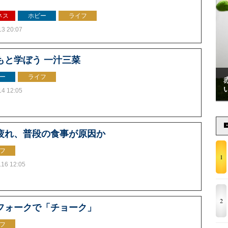
ネス
ホビー
ライフ
13 20:07
もと学ぼう 一汁三菜
ー
ライフ
14 12:05
疲れ、普段の食事が原因か
フ
1
.16 12:05
2
フォークで「チョーク」
フ