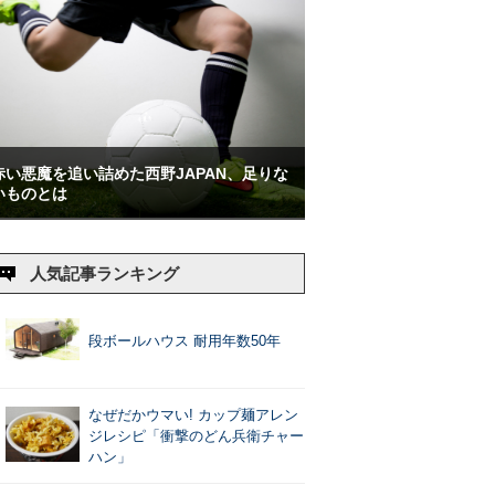
赤い悪魔を追い詰めた西野JAPAN、足りな
いものとは
人気記事ランキング
段ボールハウス 耐用年数50年
なぜだかウマい! カップ麺アレン
ジレシピ「衝撃のどん兵衛チャー
ハン」