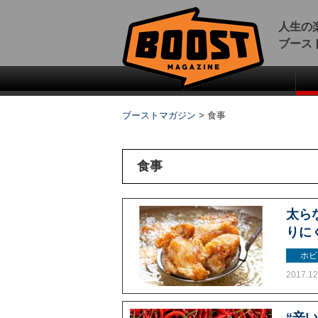
人生の
ブース
ブーストマガジン
>
食事
食事
太ら
りに
ホビ
2017.12
“辛