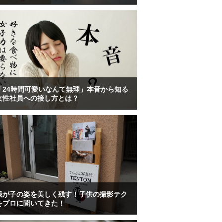
「24時間可愛いなんて無理」本音から知る
女性社員への接し方とは？
我が子の姿を美しく残す！子供の撮影テク
をプロに聞いてきた！