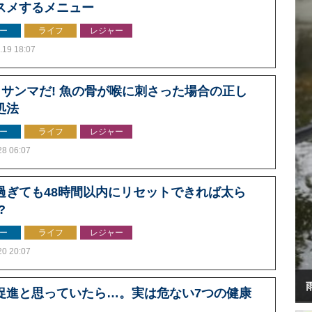
スメするメニュー
ー
ライフ
レジャー
.19 18:07
! サンマだ! 魚の骨が喉に刺さった場合の正し
処法
ー
ライフ
レジャー
28 06:07
過ぎても48時間以内にリセットできれば太ら
?
ー
ライフ
レジャー
20 20:07
促進と思っていたら…。実は危ない7つの健康