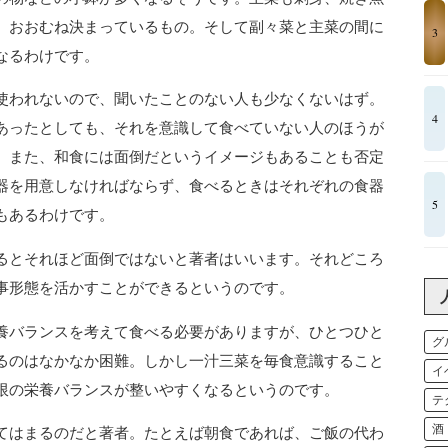
、おおむね決まっているもの。そして副々菜と主菜の間に
3
なるわけです。
使われないので、聞いたことのない人も少なくないはず。
4
あったとしても、それを意識して食べていない人のほうが
。また、和食には面倒だというイメージもあることも否定
器を用意しなければならず、食べるときはそれぞれの食器
5
もあるわけです。
るとそれほど面倒ではないと著者はいいます。それどころ
事形態を活かすことができるというのです。
養バランスを考えて食べる必要がありますが、ひとつひと
グ
るのはなかなか困難。しかし一汁三菜を毎食意識すること
イ
限の栄養バランスが整いやすくなるというのです。
テ
酒
てはまるのだと著者。たとえば朝食であれば、ご飯の代わ