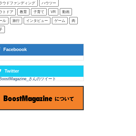
ラウドファンディング
ハウツー
ウトドア
教育
子育て
VR
動画
ール
旅行
インタビュー
ゲーム
肉
子
Faceboook
Twitter
BoostMagazine_さんのツイート