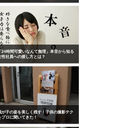
「24時間可愛いなんて無理」本音から知る
女性社員への接し方とは？
我が子の姿を美しく残す！子供の撮影テク
をプロに聞いてきた！