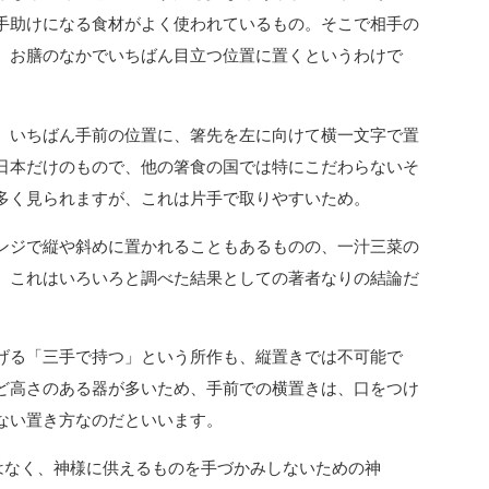
手助けになる食材がよく使われているもの。そこで相手の
、お膳のなかでいちばん目立つ位置に置くというわけで
。いちばん手前の位置に、箸先を左に向けて横一文字で置
日本だけのもので、他の箸食の国では特にこだわらないそ
多く見られますが、これは片手で取りやすいため。
ンジで縦や斜めに置かれることもあるものの、一汁三菜の
、これはいろいろと調べた結果としての著者なりの結論だ
げる「三手で持つ」という所作も、縦置きでは不可能で
ど高さのある器が多いため、手前での横置きは、口をつけ
ない置き方なのだといいます。
はなく、神様に供えるものを手づかみしないための神