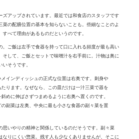
ーズアップされています。最近では和食店のスタッフです
三菜の配膳位置の基本を知らないことも。些細なことのよ
、すべて理由があるものだというのです。
の。ご飯は左手で食器を持って口に入れる頻度が最も高い
。そして、ご飯とセットで味噌汁を右手前に。汁物は奥に
いいそうです。
いメインディッシュの正式な位置は右奥です。刺身や
あたります。なぜなら、この皿だけは一汁三菜で器を
を斜めに伸ばさずつまめるように右奥へ置くのです。
どの副菜は左奥、中央に最も小さな食器の副々菜を置
の思いやりの精神と関係しているのだそうです。副々菜
はなりにくい惣菜。残す人も少なくありませんが、そこに