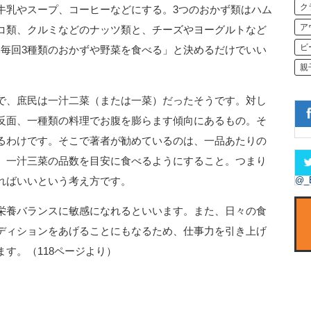
ク
牛乳やスープ、コーヒーなどにする。3つのおかず類はハム
ア
コ類、クルミなどのナッツ類と、チーズやヨーグルトなど
ビ
「毎回3種類のおかずや野菜を食べる」と決めるだけでいい
親
で、庶民は一汁二菜（または一菜）だったそうです。対し
反面、一種類の料理でお腹を膨らます傾向にあるもの。そ
るわけです。そこで著者が勧めているのは、一品あたりの
、一汁三菜の品数を目安に食べるようにすること。つまり
@_
ればいいという考え方です。
栄養バランスに敏感になれるといいます。また、日々の食
ディションをあげることにもなるため、仕事力を引き上げ
す。（118ページより）