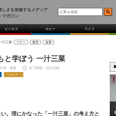
楽しさを加速するメディア
トマガジン
ビジネス
ホビー
ライフ
一汁三菜
マナー
教育
食事
もと学ぼう 一汁三菜
 12:05 更新
読了時間：10分25秒
ライフ
たい。理にかなった「一汁三菜」の考え方と