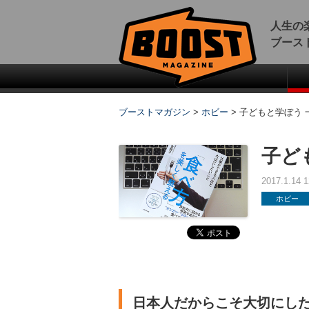
人生の
ブース
ブーストマガジン
>
ホビー
>
子どもと学ぼう 
子ど
2017.1.14
ホビー
日本人だからこそ大切にし