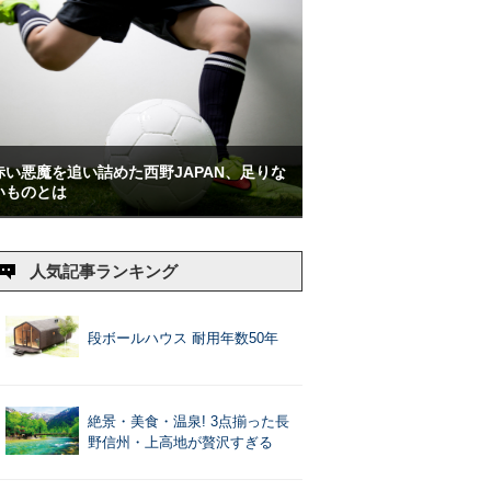
赤い悪魔を追い詰めた西野JAPAN、足りな
いものとは
人気記事ランキング
段ボールハウス 耐用年数50年
絶景・美食・温泉! 3点揃った長
野信州・上高地が贅沢すぎる