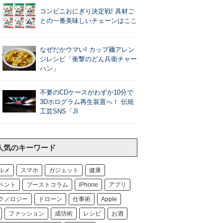
コンビニおにぎり決定戦! 具材ご
との一番美味しいチェーンはここ
なぜだかウマい! カップ麺アレン
ジレシピ「衝撃のどん兵衛チャー
ハン」
不要のCDケースがわずか10分で
3Dホログラム再生装置へ！ 伝統
工芸SNS「JI
人気のキーワード
ルメ
スマホ
ガジェット
健康
ベント
ブーストコラム
iPhone
アプリ
クノロジー
ドローン
仕事術
Apple
ファッション
成功術
レシピ
お酒