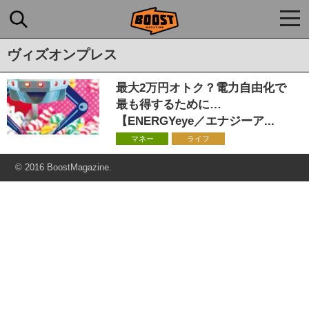
togg
navi
ヴィズオンプレス
最大2万円オトク？電力自由化で
最も得するために…
【ENERGYeye／エナジーア...
マネー
ライフ
© 2016 BoostMagazine.