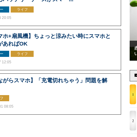
ー
ライフ
8 20:05
マホ+扇風機】ちょっと涼みたい時にスマホと
があればOK
ー
ライフ
7 12:05
ながらスマホ】「充電切れちゃう」問題を解
1
フ
31 08:05
2