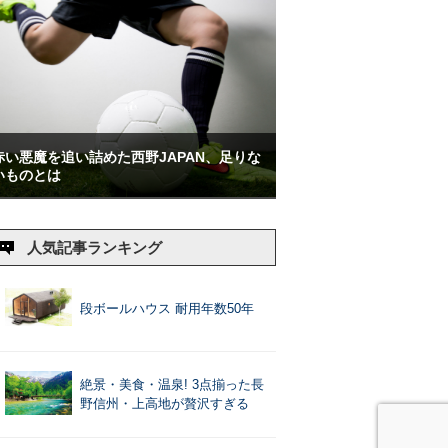
赤い悪魔を追い詰めた西野JAPAN、足りな
いものとは
人気記事ランキング
段ボールハウス 耐用年数50年
絶景・美食・温泉! 3点揃った長
野信州・上高地が贅沢すぎる