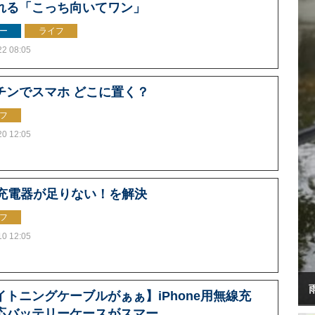
れる「こっち向いてワン」
ー
ライフ
22 08:05
チンでスマホ どこに置く？
フ
20 12:05
B充電器が足りない！を解決
フ
10 12:05
イトニングケーブルがぁぁ】iPhone用無線充
応バッテリーケースがスマー...