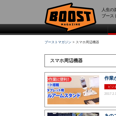
人生の
ブース
ブーストマガジン
>
スマホ周辺機器
スマホ周辺機器
作業
ビジ
2017.2.
あの