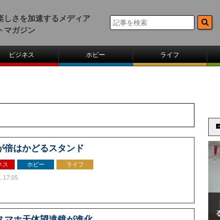
楽しさを加速するメディア
トマガジン
ビジネス
ホビー
ライフ
が倍はかどるスタンド
ネス
ホビー
ライフ
1 17:05
スマホ天体望遠鏡が進化