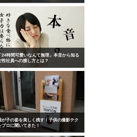
「24時間可愛いなんて無理」本音から知る
女性社員への接し方とは？
我が子の姿を美しく残す！子供の撮影テク
をプロに聞いてきた！