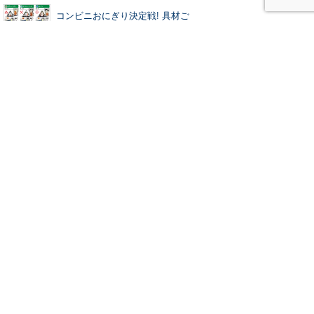
コンビニおにぎり決定戦! 具材ご
との一番美味しいチェーンはここ
なぜだかウマい! カップ麺アレン
ジレシピ「衝撃のどん兵衛チャー
ハン」
ダイエットの強い味方、イオンの
スモークチーズがめちゃウマな件
人気のキーワード
ルメ
スマホ
ガジェット
健康
ベント
ブーストコラム
iPhone
アプリ
クノロジー
ドローン
仕事術
Apple
ファッション
成功術
レシピ
お酒