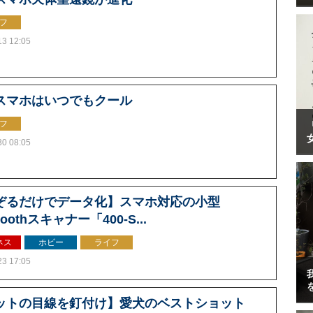
フ
13 12:05
スマホはいつでもクール
フ
30 08:05
ぞるだけでデータ化】スマホ対応の小型
toothスキャナー「400-S...
ネス
ホビー
ライフ
23 17:05
ットの目線を釘付け】愛犬のベストショット