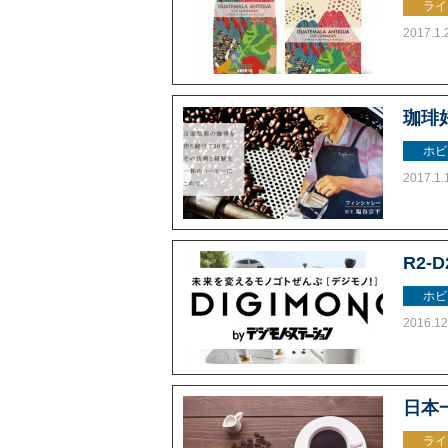
ライ
2017.1.
珈琲
ホビ
2017.1.
R2
ホビ
2016.12
日本
ライ