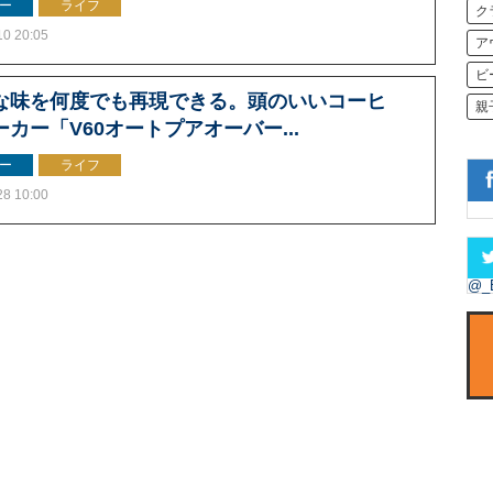
ー
ライフ
ク
10 20:05
ア
ビ
な味を何度でも再現できる。頭のいいコーヒ
親
ーカー「V60オートプアオーバー...
ー
ライフ
28 10:00
@_