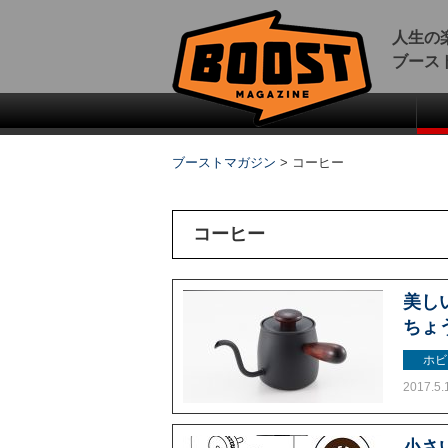
人生の
ブース
ブーストマガジン
>
コーヒー
コーヒー
美し
ちょ
ホビ
2017.5.
小さ