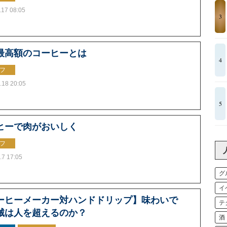
.17 08:05
3
最高額のコーヒーとは
4
フ
.18 20:05
5
ヒーで肉がおいしく
フ
.7 17:05
グ
イ
ーヒーメーカー対ハンドドリップ】味わいで
テ
械は人を超えるのか？
酒