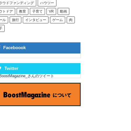
ラウドファンディング
ハウツー
ウトドア
教育
子育て
VR
動画
ール
旅行
インタビュー
ゲーム
肉
子
Faceboook
Twitter
BoostMagazine_さんのツイート