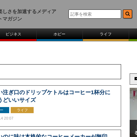
楽しさを加速するメディア
トマガジン
ビジネス
ホビー
ライフ
い注ぎ口のドリップケトルはコーヒー1杯分に
うどいいサイズ
ー
ライフ
14 20:07
いのに味は本格的なコーヒーメーカーが無印