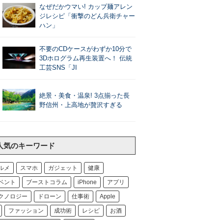
なぜだかウマい! カップ麺アレン
ジレシピ「衝撃のどん兵衛チャー
ハン」
不要のCDケースがわずか10分で
3Dホログラム再生装置へ！ 伝統
工芸SNS「JI
絶景・美食・温泉! 3点揃った長
野信州・上高地が贅沢すぎる
人気のキーワード
ルメ
スマホ
ガジェット
健康
ベント
ブーストコラム
iPhone
アプリ
クノロジー
ドローン
仕事術
Apple
ファッション
成功術
レシピ
お酒