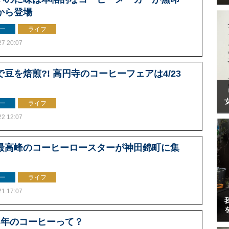
から登場
ー
ライフ
27 20:07
で豆を焙煎?! 高円寺のコーヒーフェアは4/23
ー
ライフ
22 12:07
最高峰のコーヒーロースターが神田錦町に集
ー
ライフ
21 17:07
3年のコーヒーって？