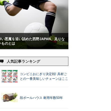
赤い悪魔を追い詰めた西野JAPAN、足りな
いものとは
人気記事ランキング
コンビニおにぎり決定戦! 具材ご
との一番美味しいチェーンはここ
段ボールハウス 耐用年数50年