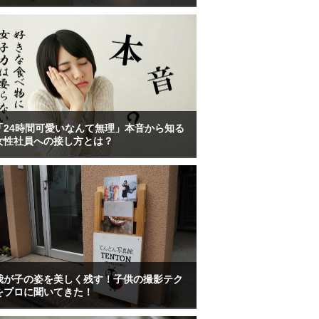
「24時間可愛いなんて無理」本音から知る
女性社員への接し方とは？
我が子の姿を美しく残す！子供の撮影テク
をプロに聞いてきた！