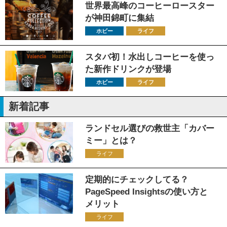
世界最高峰のコーヒーロースター
が神田錦町に集結
ホビー
ライフ
スタバ初！水出しコーヒーを使っ
た新作ドリンクが登場
ホビー
ライフ
新着記事
ランドセル選びの救世主「カバー
ミー」とは？
ライフ
定期的にチェックしてる？
PageSpeed Insightsの使い方と
メリット
ライフ