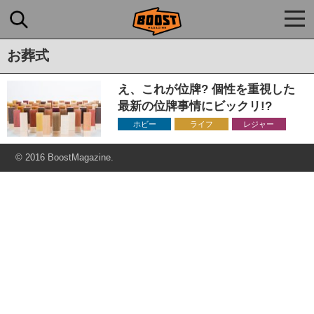
togg
navi
お葬式
え、これが位牌? 個性を重視した
最新の位牌事情にビックリ!?
ホビー
ライフ
レジャー
© 2016 BoostMagazine.