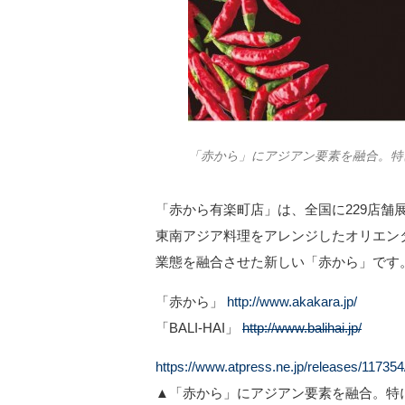
「赤から」にアジアン要素を融合。特
「赤から有楽町店」は、全国に229店舗展
東南アジア料理をアレンジしたオリエンタル
業態を融合させた新しい「赤から」です
「赤から」
http://www.akakara.jp/
「BALI-HAI」
http://www.balihai.jp/
https://www.atpress.ne.jp/releases/11735
▲「赤から」にアジアン要素を融合。特