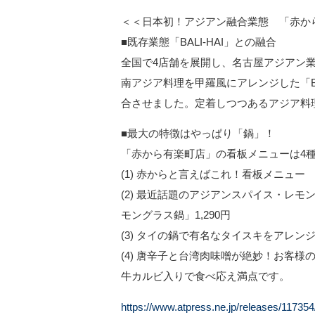
＜＜日本初！アジアン融合業態 「赤か
■既存業態「BALI-HAI」との融合
全国で4店舗を展開し、名古屋アジアン業態
南アジア料理を甲羅風にアレンジした「BA
合させました。定着しつつあるアジア料
■最大の特徴はやっぱり「鍋」！
「赤から有楽町店」の看板メニューは4
(1) 赤からと言えばこれ！看板メニュー
(2) 最近話題のアジアンスパイス・レ
モングラス鍋」1,290円
(3) タイの鍋で有名なタイスキをアレンジ
(4) 唐辛子と台湾肉味噌が絶妙！お客様
牛カルビ入りで食べ応え満点です。
https://www.atpress.ne.jp/releases/11735