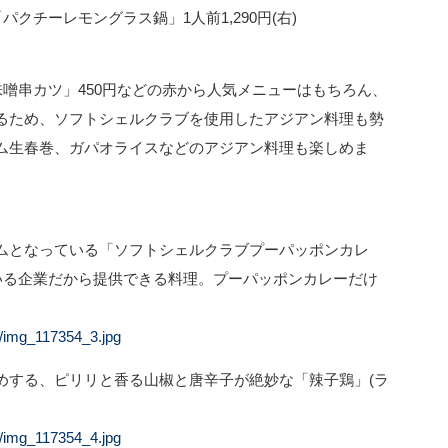
「パクチーレモングラス鍋」1人前1,290円(右)
味噌串カツ」450円などの赤から人気メニューはもちろん、
るため、ソフトシェルクラブを使用したアジアン料理も勢
ム生春巻、ガパオライスなどのアジアン料理も楽しめま
ムとなっている「ソフトシェルクラブプーパッポンカレ
ている企業だから提供できる料理。プーパッポンカレーだけ
4/img_117354_3.jpg
めする、ピリリと香る山椒と唐辛子が絶妙な「辣子鶏」(ラ
4/img_117354_4.jpg