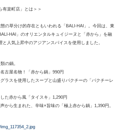
ら有楽町店」とは＞＞
の草分け的存在ともいわれる「BALI-HAI」。今回は、東
LI-HAI」のオリエンタルキュイジーヌと「赤から」を融
理と人気上昇中のアジアンスパイスを使用しました。
種類の鍋。
 名古屋名物！「赤から鍋」990円
モングラスを使用したスープと山盛りパクチーの「パクチーレ
した赤から風「タイスキ」1,290円
の声から生まれた、辛味×旨味の「極上赤から鍋」1,390円。
4/img_117354_2.jpg