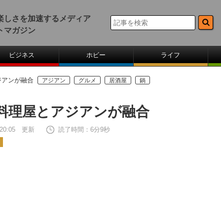
楽しさを加速するメディア
トマガジン
ビジネス
ホビー
ライフ
ジアンが融合
アジアン
グルメ
居酒屋
鍋
料理屋とアジアンが融合
2 20:05 更新
読了時間：6分9秒