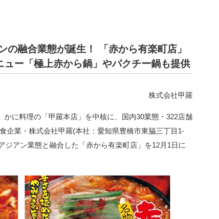
ンの融合業態が誕生！ 「赤から有楽町店」
メニュー「極上赤から鍋」やパクチー鍋も提供
株式会社甲羅
かに料理の「甲羅本店」を中核に、国内30業態・322店舗
る外食企業・株式会社甲羅(本社：愛知県豊橋市東脇三丁目1-
のアジアン業態と融合した「赤から有楽町店」を12月1日に