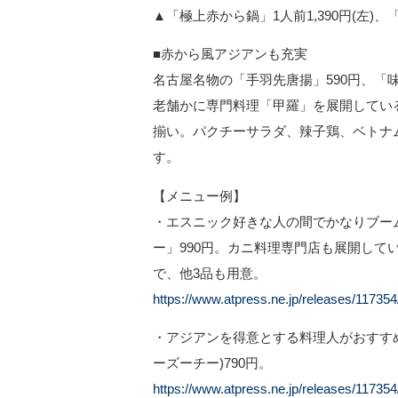
▲「極上赤から鍋」1人前1,390円(左)、
■赤から風アジアンも充実
名古屋名物の「手羽先唐揚」590円、「
老舗かに専門料理「甲羅」を展開してい
揃い。パクチーサラダ、辣子鶏、ベトナ
す。
【メニュー例】
・エスニック好きな人の間でかなりブー
ー」990円。カニ料理専門店も展開し
で、他3品も用意。
https://www.atpress.ne.jp/releases/11735
・アジアンを得意とする料理人がおすす
ーズーチー)790円。
https://www.atpress.ne.jp/releases/11735