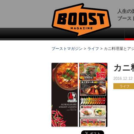
人生の
ブース
ブーストマガジン
>
ライフ
>
カニ料理屋とア
カニ
2016.12.1
ライフ