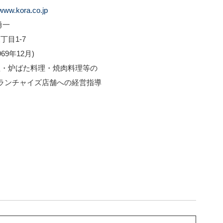
/www.kora.co.jp
勇一
目1-7
69年12月)
料理・炉ばた料理・焼肉料理等の
イズ店舗への経営指導