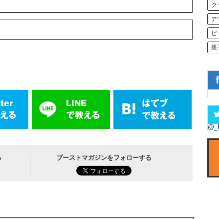
ク
ア
ビ
親
@_
る
ブーストマガジンをフォローする