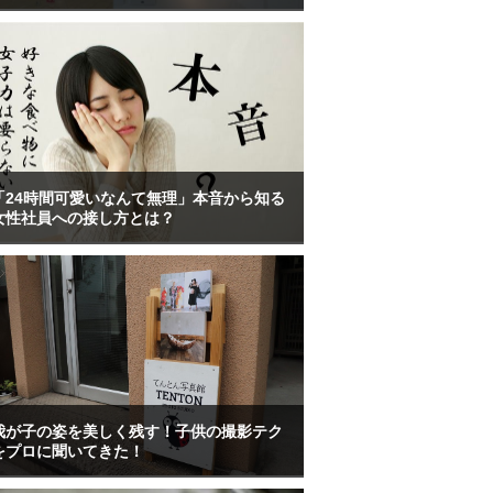
「24時間可愛いなんて無理」本音から知る
女性社員への接し方とは？
我が子の姿を美しく残す！子供の撮影テク
をプロに聞いてきた！