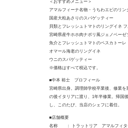
＜おすすめメニュー＞
アマルフィーナ名物・うちわエビの
国産大粒あさりのスパゲッ
貝類とフレッシュトマトのリングイネ フル
宮崎県産牛ホホ肉ナポリ風ジェノベーゼソ
魚介とフレッシュトマトのペスカトー
オマール海老のリングイ
ウニのスパゲッティ
※価格はすべて税込です。
■中本 裕士 プロフィール
宮崎県出身。調理師学校卒業後、修業を
の後イタリアに渡り、1年半修業。帰国
し、このたび、当店のシェフに着任。
■店舗概要
名称 ： トラットリア アマルフィタ