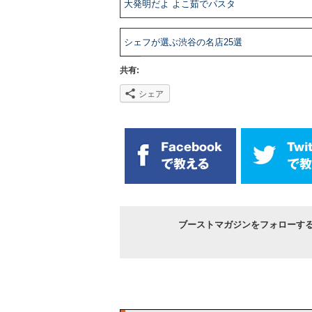
大発明だよ よこ茹でパスタ
シェフが選ぶ渋谷の名店25選
共有:
シェア
ブーストマガジンをフォローす