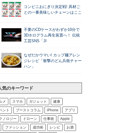
コンビニおにぎり決定戦! 具材ご
との一番美味しいチェーンはここ
不要のCDケースがわずか10分で
3Dホログラム再生装置へ！ 伝統
工芸SNS「JI
なぜだかウマい! カップ麺アレン
ジレシピ「衝撃のどん兵衛チャー
ハン」
人気のキーワード
ルメ
スマホ
ガジェット
健康
ベント
ブーストコラム
iPhone
アプリ
クノロジー
ドローン
仕事術
Apple
ファッション
成功術
レシピ
お酒