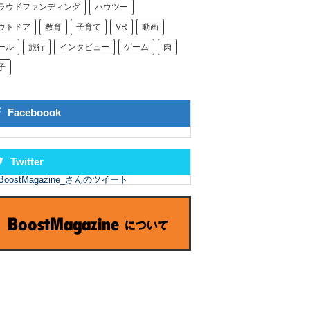
ラウドファンディング
ハウツー
ウトドア
教育
子育て
VR
動画
ール
旅行
インタビュー
ゲーム
肉
子
Faceboook
Twitter
BoostMagazine_さんのツイート