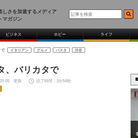
楽しさを加速するメディア
トマガジン
ビジネス
ホビー
ライフ
タで
イタリアン
グルメ
パスタ
渋谷
タ、バリカタで
5 20:05 更新
読了時間：3分54秒