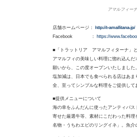
アマルフィー
店舗ホームページ：
http://t-amalfitana.jp/
Facebook ：
https://www.faceboo
■「トラットリア アマルフィターナ」
アマルフィの美味しい料理に惚れ込んだ
願いから、この度オープンいたしました
塩加減は、日本でも食べられる店はあま
全、至ってシンプルな料理をご提供して
■提供メニューについて
海の幸をふんだんに使ったアンティパス
寄せた厳選牛等、素材にこだわった料理
名物・うちわエビのリングイネ」。魚介