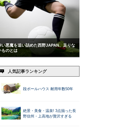
赤い悪魔を追い詰めた西野JAPAN、足りな
いものとは
人気記事ランキング
段ボールハウス 耐用年数50年
絶景・美食・温泉! 3点揃った長
野信州・上高地が贅沢すぎる