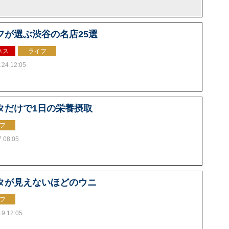
フが選ぶ渋谷の名店25選
ネス
ライフ
.24 12:05
タだけで1日の栄養摂取
フ
7 08:05
タが見えないほどのウニ
フ
19 12:05