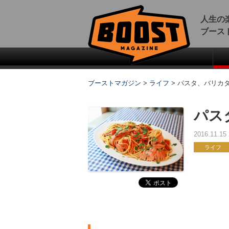
人生の
ブース
ブーストマガジン
>
ライフ
>
パスタ、バリカ
パス
2016.11.1
ライフ