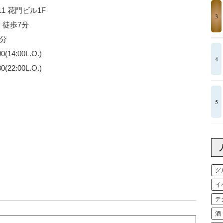
11 花門ビル1F
3
 徒歩7分
分
4:00L.O.)
4
00L.O.)
5
グ
イ
テ
酒