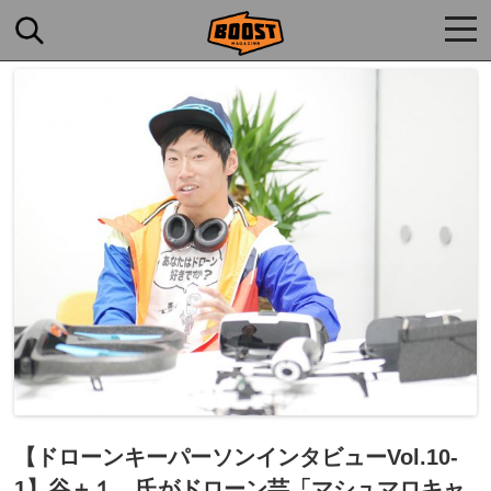
togg
navi
【ドローンキーパーソンインタビューVol.10-
1】谷＋１。氏がドローン芸「マシュマロキャ