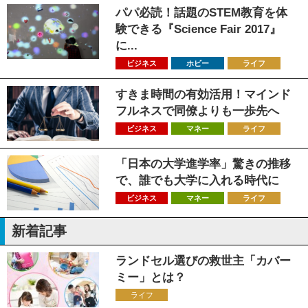
パパ必読！話題のSTEM教育を体
験できる『Science Fair 2017』
に...
ビジネス
ホビー
ライフ
すきま時間の有効活用！マインド
フルネスで同僚よりも一歩先へ
ビジネス
マネー
ライフ
「日本の大学進学率」驚きの推移
で、誰でも大学に入れる時代に
ビジネス
マネー
ライフ
新着記事
ランドセル選びの救世主「カバー
ミー」とは？
ライフ