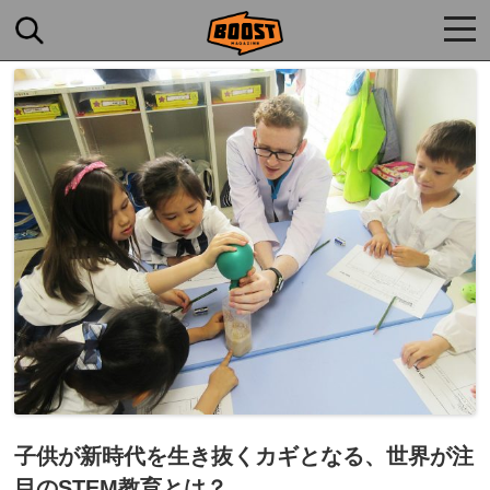
togg
navi
子供が新時代を生き抜くカギとなる、世界が注
目のSTEM教育とは？