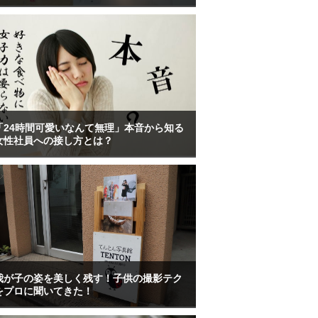
「24時間可愛いなんて無理」本音から知る
女性社員への接し方とは？
我が子の姿を美しく残す！子供の撮影テク
をプロに聞いてきた！