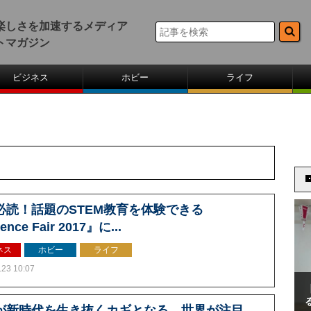
楽しさを加速するメディア
トマガジン
ビジネス
ホビー
ライフ
必読！話題のSTEM教育を体験できる
ence Fair 2017』に...
ネス
ホビー
ライフ
.23 10:07
が新時代を生き抜くカギとなる、世界が注目