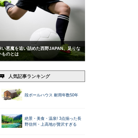
赤い悪魔を追い詰めた西野JAPAN、足りな
いものとは
人気記事ランキング
段ボールハウス 耐用年数50年
絶景・美食・温泉! 3点揃った長
野信州・上高地が贅沢すぎる