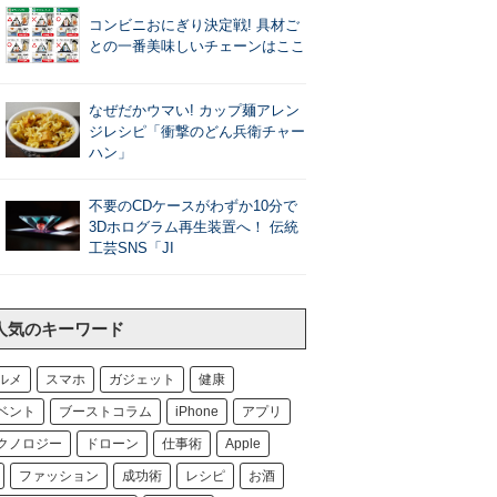
コンビニおにぎり決定戦! 具材ご
との一番美味しいチェーンはここ
なぜだかウマい! カップ麺アレン
ジレシピ「衝撃のどん兵衛チャー
ハン」
不要のCDケースがわずか10分で
3Dホログラム再生装置へ！ 伝統
工芸SNS「JI
人気のキーワード
ルメ
スマホ
ガジェット
健康
ベント
ブーストコラム
iPhone
アプリ
クノロジー
ドローン
仕事術
Apple
ファッション
成功術
レシピ
お酒