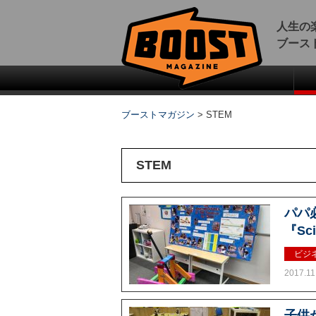
人生の
ブース
ブーストマガジン
>
STEM
STEM
パパ
『Sci
ビジ
2017.11
子供