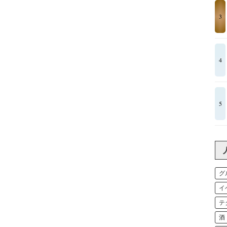
3
4
5
グ
イ
テ
酒