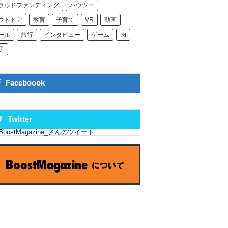
ラウドファンディング
ハウツー
ウトドア
教育
子育て
VR
動画
ール
旅行
インタビュー
ゲーム
肉
子
Faceboook
Twitter
BoostMagazine_さんのツイート