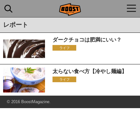
togg
navi
レポート
ダークチョコは肥満にいい？
ライフ
太らない食べ方【冷やし麺編】
ライフ
© 2016 BoostMagazine.