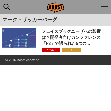
togg
navi
マーク・ザッカーバーグ
フェイスブックユーザへの影響
は？開発者向けカンファレンス
「F8」で語られた5つの...
ビジネス
ライフ
© 2016 BoostMagazine.