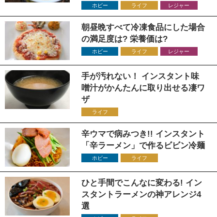
ホビー
ライフ
レジャー
朝昼晩すべて冷凍食品にした場合
の満足度は? 栄養価は?
ホビー
ライフ
レジャー
手が汚れない！ インスタント味
噌汁がかんたんに取り出せる凄ワ
ザ
ライフ
辛ウマで病みつき!! インスタント
「辛ラーメン」で作るビビン冷麺
ホビー
ライフ
ひと手間でこんなに変わる! イン
スタントラーメンの神アレンジ4
選