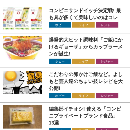
コンビニサンドイッチ決定戦! 最
も具が多くて美味しいのはコレ
ホビー
ライフ
レジャー
爆発的大ヒット調味料「ご飯にか
けるギョーザ」からカップラーメ
ンが誕生!
ホビー
ライフ
レジャー
こだわりの卵かけご飯など。よし
もと芸人達のちょい技レシピを大
公開!
ホビー
ライフ
レジャー
編集部イチオシ! 使える「コンビ
ニプライベートブランド食品」
13選