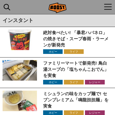
togg
navi
インスタント
絶対食べたい! 「暴君ハバネロ」
の焼きそば・スープ春雨・ラーメ
ンが新発売
ホビー
ライフ
ファミリーマートで新発売! 鳥白
湯スープの「塩ちゃんこおでん」
を実食
ホビー
ライフ
レジャー
ミシュランの味をカップ麺で! セ
ブンプレミアム「鳴龍担担麺」を
実食
ホビー
ライフ
レジャー