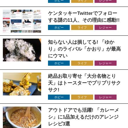
ホビー
ライフ
レジャー
ケンタッキーTwitterでフォロー
する謎の11人、その理由に感動!!
ホビー
ライフ
レジャー
知らない人は損してる! 「ゆか
り」のライバル「かおり」が最高
にウマい
ホビー
ライフ
レジャー
絶品お取り寄せ「大分名物とり
天」はトースターでプリプリサク
サク!
ホビー
ライフ
レジャー
アウトドアでも活躍! 「カレーメ
シ」に1品加えるだけのアレンジ
レシピ3選