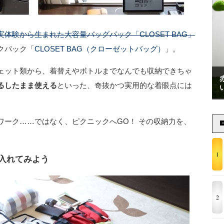
体験から生まれた大容量バッグパック「CLOSET BAG」
クパック「
CLOSET BAG（クローゼットバッグ）
」。
ェット類から、着替えやボトルまでなんでも収納できちゃ
るしたまま使える
といった、奇抜かつ実用的な着眼点には
ワーク……ではなく、ピクニックへGO！ その収納力を、
1
入れてみよう
2