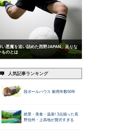
赤い悪魔を追い詰めた西野JAPAN、足りな
いものとは
人気記事ランキング
段ボールハウス 耐用年数50年
絶景・美食・温泉! 3点揃った長
野信州・上高地が贅沢すぎる