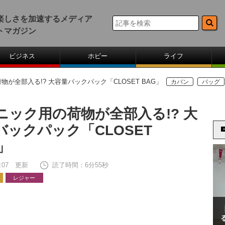
楽しさを加速するメディア
トマガジン
ビジネス
ホビー
ライフ
が全部入る!? 大容量バックパック「CLOSET BAG」
カバン
バッグ
ニック用の荷物が全部入る!? 大
バックパック「CLOSET
」
17:07 更新
読了時間：6分55秒
レジャー