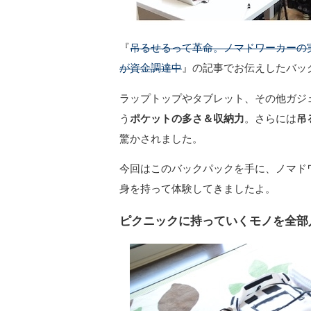
『
吊るせるって革命。ノマドワーカーの実
が資金調達中
』の記事でお伝えしたバッ
ラップトップやタブレット、その他ガジ
う
ポケットの多さ＆収納力
。さらには
吊
驚かされました。
今回はこのバックパックを手に、ノマド
身を持って体験してきましたよ。
ピクニックに持っていくモノを全部