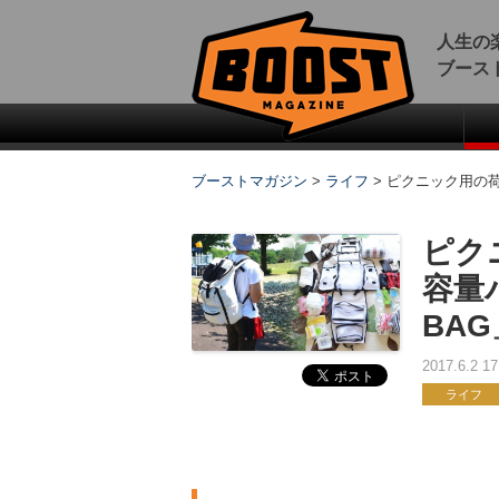
人生の
ブース
ブーストマガジン
>
ライフ
>
ピクニック用の荷物
ピク
容量
BAG
2017.6.2 
ライフ