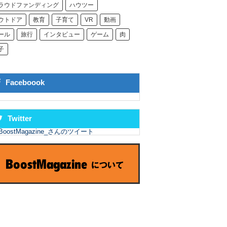
ラウドファンディング
ハウツー
ウトドア
教育
子育て
VR
動画
ール
旅行
インタビュー
ゲーム
肉
子
Faceboook
Twitter
BoostMagazine_さんのツイート