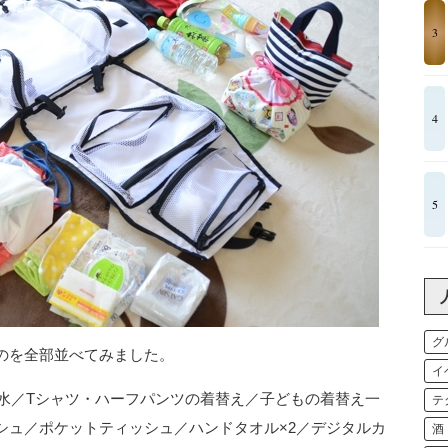
3
4
5
グ
のを全部並べてみました。
イ
お水／Tシャツ・ハーフパンツの着替え／子どもの着替え一
テ
シュ／ポケットティッシュ／ハンドタオル×2／デジタルカ
酒