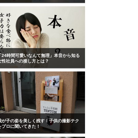
「24時間可愛いなんて無理」本音から知る
女性社員への接し方とは？
我が子の姿を美しく残す！子供の撮影テク
をプロに聞いてきた！