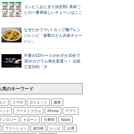
コンビニおにぎり決定戦! 具材ご
との一番美味しいチェーンはここ
なぜだかウマい! カップ麺アレン
ジレシピ「衝撃のどん兵衛チャー
ハン」
不要のCDケースがわずか10分で
3Dホログラム再生装置へ！ 伝統
工芸SNS「JI
人気のキーワード
ルメ
スマホ
ガジェット
健康
ベント
ブーストコラム
iPhone
アプリ
クノロジー
ドローン
仕事術
Apple
ファッション
成功術
レシピ
お酒