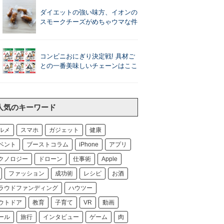
ダイエットの強い味方、イオンの
スモークチーズがめちゃウマな件
コンビニおにぎり決定戦! 具材ご
との一番美味しいチェーンはここ
人気のキーワード
ルメ
スマホ
ガジェット
健康
ベント
ブーストコラム
iPhone
アプリ
クノロジー
ドローン
仕事術
Apple
ファッション
成功術
レシピ
お酒
ラウドファンディング
ハウツー
ウトドア
教育
子育て
VR
動画
ール
旅行
インタビュー
ゲーム
肉