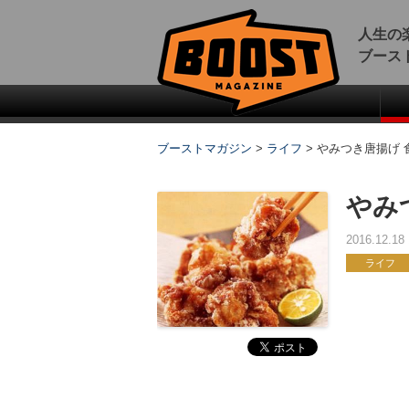
人生の
ブース
ブーストマガジン
>
ライフ
>
やみつき唐揚げ 
やみ
2016.12.1
ライフ