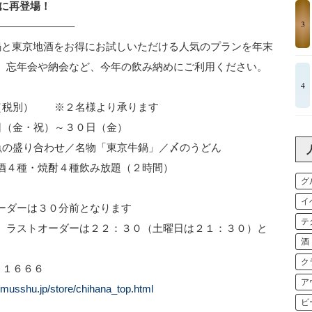
末に再登場！
3
———————–
鍋と東京地酒をお得にお試しいただける人気のプランを年末
。忘年会や納会など、今年の飲み納めにご利用ください。
4
（税別） ※２名様より承ります
（金・祝）～３０日（金）
の盛り合わせ／名物「東京牛鍋」／〆のうどん
焼酎４種飲み放題（２時間）
グ
イ
は３０分前となります
テ
ーダーは２２：３０（土曜日は２１：３０）と
酒
ク
－１６６６
ア
//musshu.jp/store/chihana_top.html
ビ