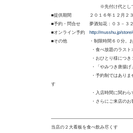
※先付け代として、おひとり
■提供期間 ２０１６年１２月２３日
■予約・問合せ 夢酒知花：０３－３
■オンライン予約
http://musshu.jp/store
■その他 ・制限時間６０分。おか
・食べ放題のラストオーダー
・おひとり様につき１フード
・「やみつき唐揚げ」が無く
・予約制ではありませんが、当
す
・入店時間に関わらず、ラスト
・さらにご来店のお客様全員に
——————————————————
当店の２大看板を食べ飲み尽くす