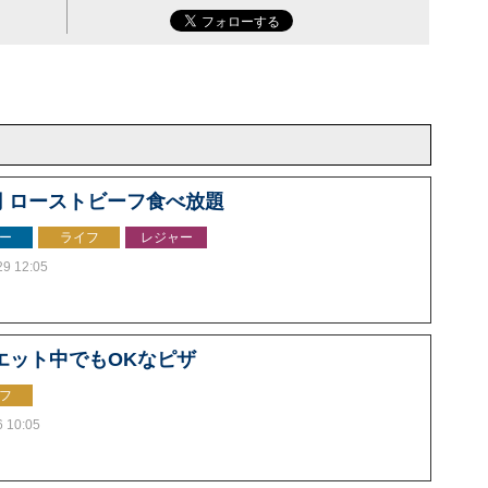
0円 ローストビーフ食べ放題
ー
ライフ
レジャー
29 12:05
エット中でもOKなピザ
フ
6 10:05