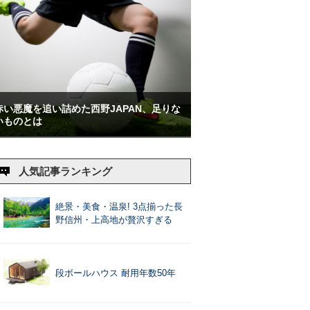
赤い悪魔を追い詰めた西野JAPAN、足りな
いものとは
人気記事ランキング
絶景・美食・温泉! 3点揃った長
野信州・上高地が贅沢すぎる
段ボールハウス 耐用年数50年