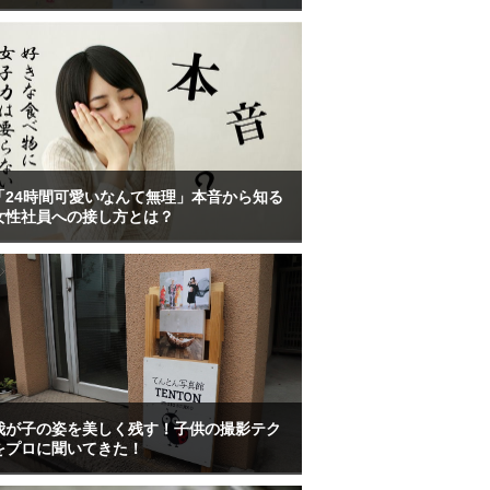
「24時間可愛いなんて無理」本音から知る
女性社員への接し方とは？
我が子の姿を美しく残す！子供の撮影テク
をプロに聞いてきた！