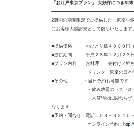
「お江戸東京プラン」 大好評につき年
——————————————————
2週間の期間限定でご提供した、東京牛
にお客様大感謝祭として復活いたします
■提供価格 おひとり様４０００円
■提供期間 平成２８年１２月２３日
■プラン内容 お料理 先付け／鮮魚
ドリンク 東京の日本酒４種・
■その他 ・当日予約も可能です
・飲み放題のラストオーダー
・入店時間に関わらず、ラストオ
なります
■予約・問合せ 電話：０３－３２４５
オンライン予約：
http: