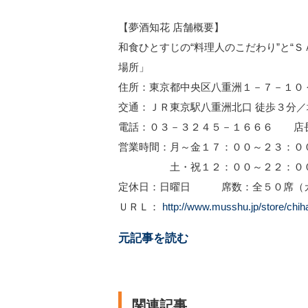
【夢酒知花 店舗概要】
和食ひとすじの“料理人のこだわり”と“
場所」
住所：東京都中央区八重洲１－７－１０
交通：ＪＲ東京駅八重洲北口 徒歩３分／
電話：０３－３２４５－１６６６ 店
営業時間：月～金１７：００～２３：０
土・祝１２：００～２２：０
定休日：日曜日 席数：全５０席（カ
ＵＲＬ：
http://www.musshu.jp/store/chih
元記事を読む
関連記事