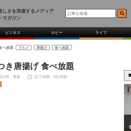
楽しさを加速するメディア
トマガジン
ビジネス
ホビー
ライフ
食べ放題
グルメ
唐揚げ
食べ放題
つき唐揚げ 食べ放題
8 12:05 更新
読了時間：5分26秒