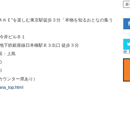
親
ＳＡＫＥ”を楽しむ東京駅徒歩３分「本物を知るおとなの集う
 今井ビルＢ１
地下鉄銀座線日本橋駅Ｂ３出口 徒歩３分
@_
長：上島
０
０
ウンター席あり）
ana_top.html