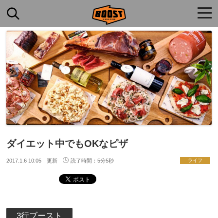
togg
navi
ダイエット中でもOKなピザ
2017.1.6 10:05 更新
読了時間：5分5秒
ライフ
3行ブースト