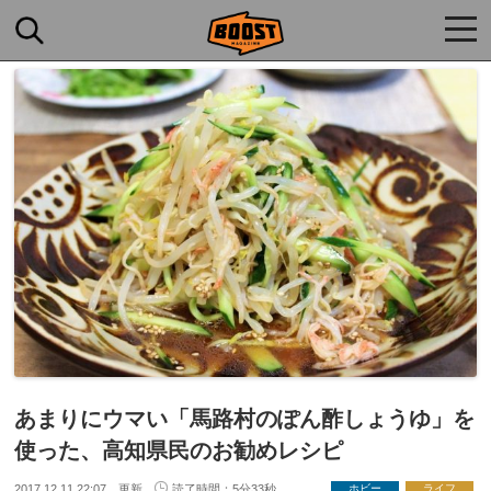
togg
navi
あまりにウマい「馬路村のぽん酢しょうゆ」を
使った、高知県民のお勧めレシピ
2017.12.11 22:07 更新
読了時間：5分33秒
ホビー
ライフ