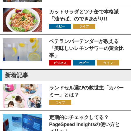
カットサラダとツナ缶で本格派
「油そば」のできあがり!!
ホビー
ライフ
ベテランバーテンダーが教える
「美味しいレモンサワーの黄金比
率」
ビジネス
ホビー
ライフ
新着記事
ランドセル選びの救世主「カバー
ミー」とは？
ライフ
定期的にチェックしてる？
PageSpeed Insightsの使い方と