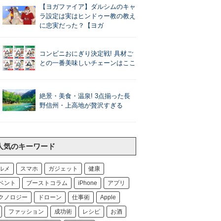
【ヨガファイア】ダルシムのキャ
ラ設定は実はヒンドゥー教の教え
に忠実だった？【ヨガ
コンビニおにぎり決定戦! 具材ご
との一番美味しいチェーンはここ
絶景・美食・温泉! 3点揃った長
野信州・上高地が贅沢すぎる
人気のキーワード
ルメ
スマホ
ガジェット
健康
ベント
ブーストコラム
iPhone
アプリ
クノロジー
ドローン
仕事術
Apple
ファッション
成功術
レシピ
お酒