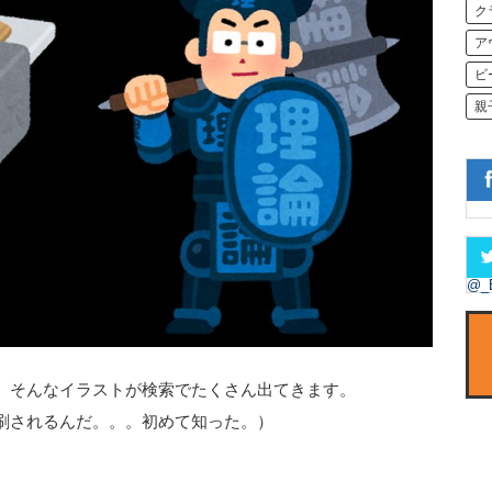
ク
ア
ビ
親
@_
。そんなイラストが検索でたくさん出てきます。
刷されるんだ。。。初めて知った。）