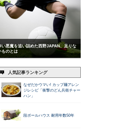
赤い悪魔を追い詰めた西野JAPAN、足りな
いものとは
人気記事ランキング
なぜだかウマい! カップ麺アレン
ジレシピ「衝撃のどん兵衛チャー
ハン」
段ボールハウス 耐用年数50年