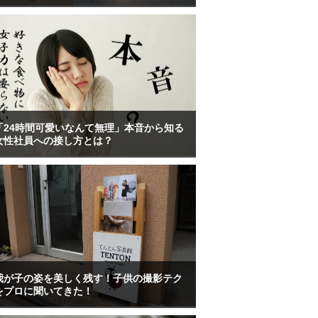
「24時間可愛いなんて無理」本音から知る
女性社員への接し方とは？
我が子の姿を美しく残す！子供の撮影テク
をプロに聞いてきた！