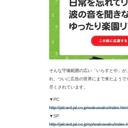
そんな守備範囲の広い「いらすとや」が
れ、ついに広告の世界にまで来たようで
尽くされています。
▼PC
http://jalcard.jal.co.jp/wakuwaku/index.htm
▼SP
http://jalcard.jal.co.jp/sp/wakuwaku/index.