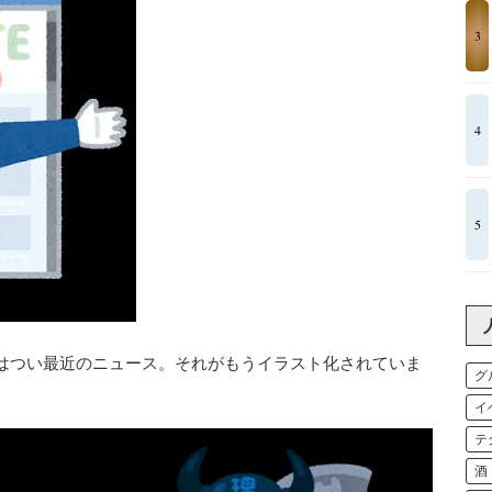
3
4
5
はつい最近のニュース。それがもうイラスト化されていま
グ
イ
テ
酒