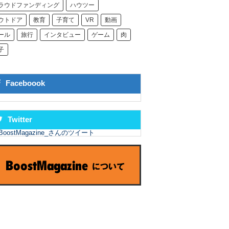
ラウドファンディング
ハウツー
ウトドア
教育
子育て
VR
動画
ール
旅行
インタビュー
ゲーム
肉
子
Faceboook
Twitter
BoostMagazine_さんのツイート