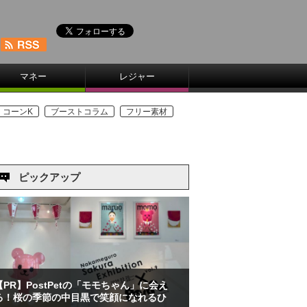
マネー
レジャー
コーンK
ブーストコラム
フリー素材
ピックアップ
【PR】PostPetの「モモちゃん」に会え
る！桜の季節の中目黒で笑顔になれるひ