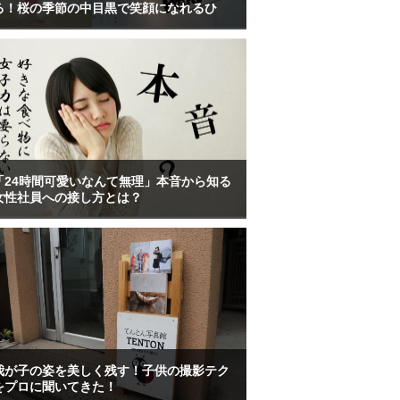
る！桜の季節の中目黒で笑顔になれるひ
「24時間可愛いなんて無理」本音から知る
女性社員への接し方とは？
我が子の姿を美しく残す！子供の撮影テク
をプロに聞いてきた！