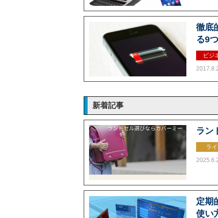
徹底
る9
ビジ
2017.8.
新着記事
ラン
ライ
2025.6.
定期的
使い