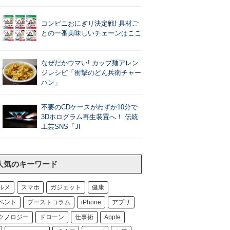
コンビニおにぎり決定戦! 具材ご
との一番美味しいチェーンはここ
なぜだかウマい! カップ麺アレン
ジレシピ「衝撃のどん兵衛チャー
ハン」
不要のCDケースがわずか10分で
3Dホログラム再生装置へ！ 伝統
工芸SNS「JI
人気のキーワード
ルメ
スマホ
ガジェット
健康
ベント
ブーストコラム
iPhone
アプリ
クノロジー
ドローン
仕事術
Apple