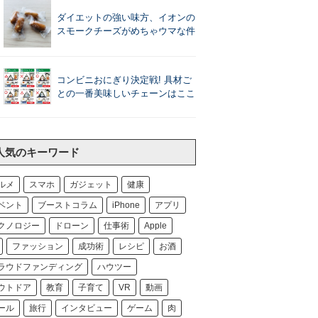
ダイエットの強い味方、イオンの
スモークチーズがめちゃウマな件
コンビニおにぎり決定戦! 具材ご
との一番美味しいチェーンはここ
人気のキーワード
ルメ
スマホ
ガジェット
健康
ベント
ブーストコラム
iPhone
アプリ
クノロジー
ドローン
仕事術
Apple
ファッション
成功術
レシピ
お酒
ラウドファンディング
ハウツー
ウトドア
教育
子育て
VR
動画
ール
旅行
インタビュー
ゲーム
肉