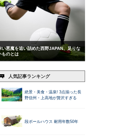
赤い悪魔を追い詰めた西野JAPAN、足りな
いものとは
人気記事ランキング
絶景・美食・温泉! 3点揃った長
野信州・上高地が贅沢すぎる
段ボールハウス 耐用年数50年