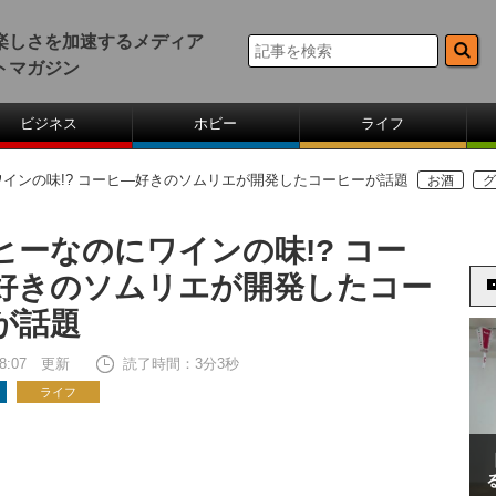
楽しさを加速するメディア
トマガジン
ビジネス
ホビー
ライフ
インの味!? コーヒ―好きのソムリエが開発したコーヒーが話題
お酒
グ
ヒーなのにワインの味!? コー
好きのソムリエが開発したコー
が話題
 08:07 更新
読了時間：3分3秒
ライフ