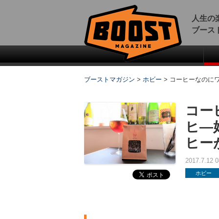
人生の
ブース
ブーストマガジン
>
ホビー
>
コーヒーなのにワ
コー
ヒ―
ヒー
2017.7.12
ホビー