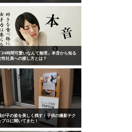
「24時間可愛いなんて無理」本音から知る
女性社員への接し方とは？
我が子の姿を美しく残す！子供の撮影テク
をプロに聞いてきた！