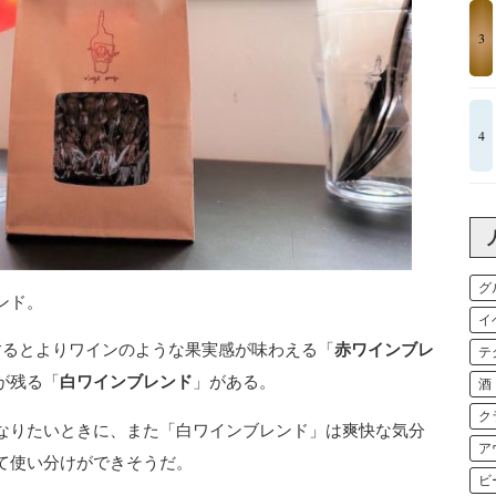
3
4
グ
ンド。
イ
するとよりワインのような果実感が味わえる「
赤ワインブレ
テ
が残る「
白ワインブレンド
」がある。
酒
ク
なりたいときに、また「白ワインブレンド」は爽快な気分
ア
て使い分けができそうだ。
ビ