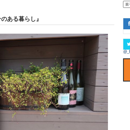
親
ンのある暮らし』
@_