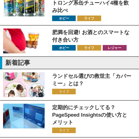
トロング系缶チューハイ4種を飲
み比べ
ホビー
ライフ
肥満を回避! お酒とのスマートな
付き合い方
ホビー
ライフ
レジャー
新着記事
ランドセル選びの救世主「カバー
ミー」とは？
ライフ
定期的にチェックしてる？
PageSpeed Insightsの使い方と
メリット
ライフ