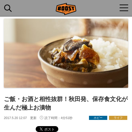
togg
navi
ご飯・お酒と相性抜群！秋田発、保存食文化が
生んだ極上お漬物
2017.5.20 12:07 更新
読了時間：4分51秒
ホビー
ライフ