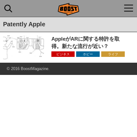
togg
navi
Patently Apple
AppleがARに関する特許を取
得。新たな流行が近い？
ビジネス
ホビー
ライフ
© 2016 BoostMagazine.