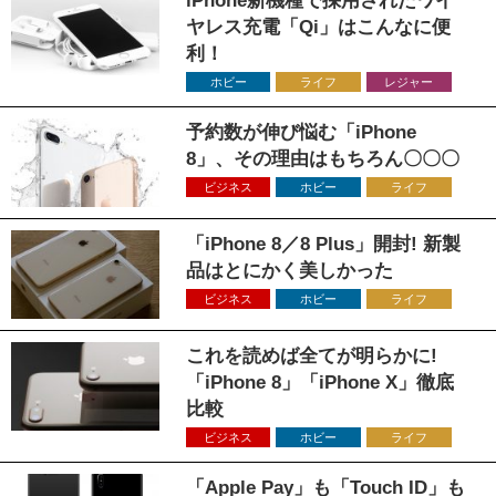
iPhone新機種で採用されたワイ
ヤレス充電「Qi」はこんなに便
利！
ホビー
ライフ
レジャー
予約数が伸び悩む「iPhone
8」、その理由はもちろん〇〇〇
ビジネス
ホビー
ライフ
「iPhone 8／8 Plus」開封! 新製
品はとにかく美しかった
ビジネス
ホビー
ライフ
これを読めば全てが明らかに!
「iPhone 8」「iPhone X」徹底
比較
ビジネス
ホビー
ライフ
「Apple Pay」も「Touch ID」も