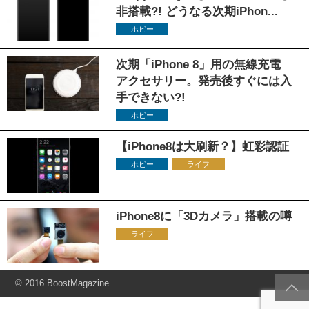
非搭載?! どうなる次期iPhon...
ホビー
次期「iPhone 8」用の無線充電
アクセサリー。発売後すぐには入
手できない?!
ホビー
【iPhone8は大刷新？】虹彩認証
ホビー
ライフ
iPhone8に「3Dカメラ」搭載の噂
ライフ
© 2016 BoostMagazine.