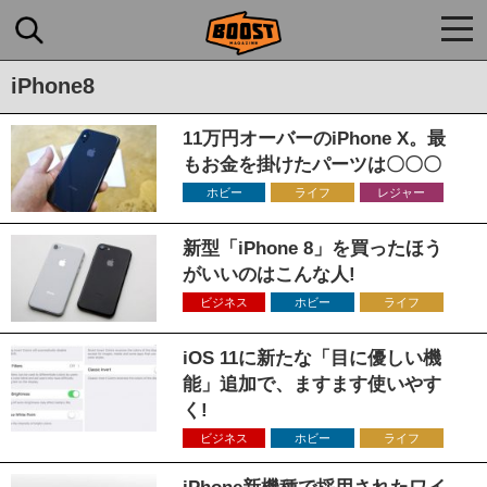
togg
navi
iPhone8
11万円オーバーのiPhone X。最
もお金を掛けたパーツは〇〇〇
ホビー
ライフ
レジャー
新型「iPhone 8」を買ったほう
がいいのはこんな人!
ビジネス
ホビー
ライフ
iOS 11に新たな「目に優しい機
能」追加で、ますます使いやす
く!
ビジネス
ホビー
ライフ