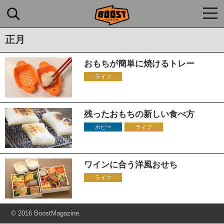
togg
navi
正月
おもちが簡単に焼けるトレー
ライフ
残ったおもちの新しい食べ方
ホビー
ライフ
ワインに合う洋風おせち
ライフ
© 2016 BoostMagazine.