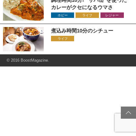
調理時間10分! “サバ缶"を使った
カレーがクセになるウマさ
ホビー
ライフ
レジャー
煮込み時間10分のシチュー
ライフ
© 2016 BoostMagazine.