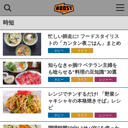
togg
navi
時短
忙しい師走に! フードスタイリス
トの「カンタン夜ごはん」まとめ
ホビー
ライフ
知らなきゃ損!? ベテラン主婦を
も唸らせる“料理の豆知識”30選
ホビー
ライフ
レジャー
レンジでチンするだけ! 「野菜シ
ャキシャキの本格焼きそば」レシ
ピ
ホビー
ライフ
レジャー