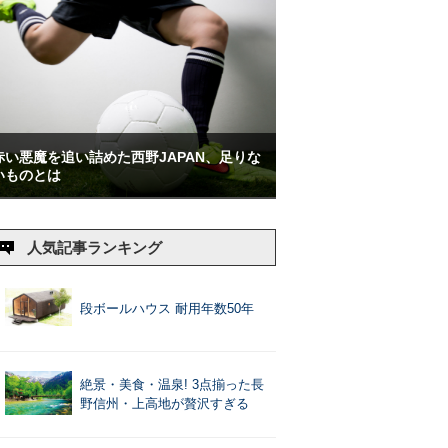
赤い悪魔を追い詰めた西野JAPAN、足りな
いものとは
人気記事ランキング
段ボールハウス 耐用年数50年
絶景・美食・温泉! 3点揃った長
野信州・上高地が贅沢すぎる