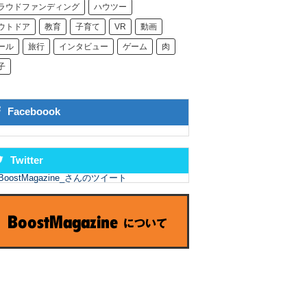
ラウドファンディング
ハウツー
ウトドア
教育
子育て
VR
動画
ール
旅行
インタビュー
ゲーム
肉
子
Faceboook
Twitter
BoostMagazine_さんのツイート