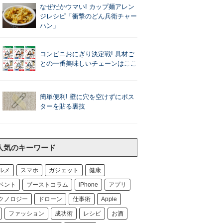
なぜだかウマい! カップ麺アレン
ジレシピ「衝撃のどん兵衛チャー
ハン」
コンビニおにぎり決定戦! 具材ご
との一番美味しいチェーンはここ
簡単便利! 壁に穴を空けずにポス
ターを貼る裏技
人気のキーワード
ルメ
スマホ
ガジェット
健康
ベント
ブーストコラム
iPhone
アプリ
クノロジー
ドローン
仕事術
Apple
ファッション
成功術
レシピ
お酒