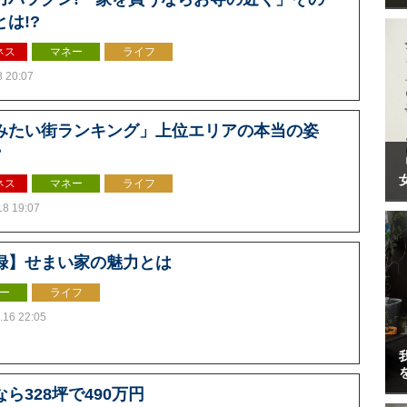
は!?
ネス
マネー
ライフ
8 20:07
みたい街ランキング」上位エリアの本当の姿
?
ネス
マネー
ライフ
18 19:07
録】せまい家の魅力とは
ー
ライフ
.16 22:05
ら328坪で490万円