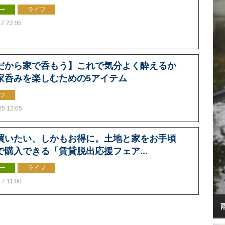
ー
ライフ
.7 22:05
だから家で呑もう】これで気分よく酔えるか
家呑みを楽しむための5アイテム
フ
25 12:05
買いたい、しかもお得に。土地と家をお手頃
で購入できる「賃貸脱出応援フェア...
ー
ライフ
17 11:00