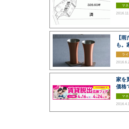
マネ
2016.11
【雨
も。
ライ
2016.6.
家を
価格
マネ
2016.4.