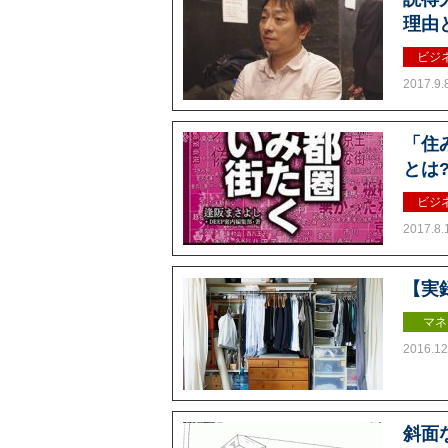
理由と
ビジ
2017.9.
「住
とは
ビジ
2017.8.
【実
マネ
2016.12
斜面な