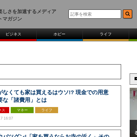
楽しさを加速するメディア
トマガジン
ビジネス
ホビー
ライフ
がなくても家は買えるはウソ!? 現金での用意
要な「諸費用」とは
ネス
マネー
ライフ
.7 16:07
力バツグン!「家を買うならお寺の近く」その