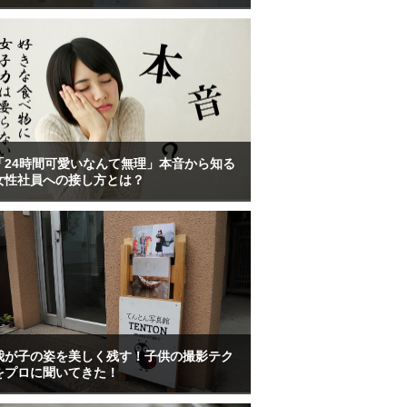
「24時間可愛いなんて無理」本音から知る
女性社員への接し方とは？
我が子の姿を美しく残す！子供の撮影テク
をプロに聞いてきた！