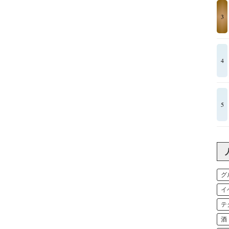
3
4
5
グ
イ
テ
酒