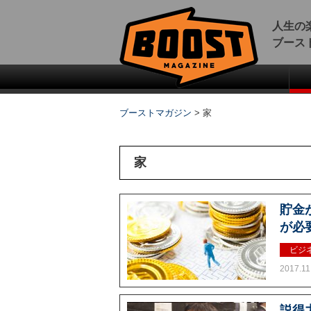
人生の
ブース
ブーストマガジン
>
家
家
貯金
が必
ビジ
2017.11
説得