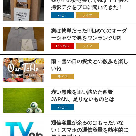
我が子の姿を美しく残す！子供の
撮影テクをプロに聞いてきた！
ホビー
ライフ
実は簡単だった!!初めてのオーダ
ーシャツで男をワンランクUP!
ビジネス
ライフ
雨・雪の日の愛犬との散歩も楽し
いね
ライフ
赤い悪魔を追い詰めた西野
JAPAN、足りないものとは
ホビー
通信容量が余るのはもったいな
い！スマホの通信容量を効率的に