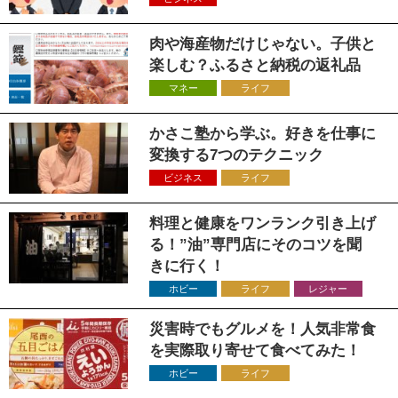
肉や海産物だけじゃない。子供と
楽しむ？ふるさと納税の返礼品
マネー
ライフ
かさこ塾から学ぶ。好きを仕事に
変換する7つのテクニック
ビジネス
ライフ
料理と健康をワンランク引き上げ
る！”油”専門店にそのコツを聞
きに行く！
ホビー
ライフ
レジャー
災害時でもグルメを！人気非常食
を実際取り寄せて食べてみた！
ホビー
ライフ