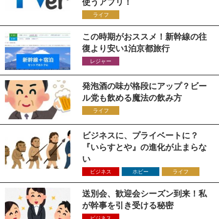
使うアプリ！
ライフ
この時期がおススメ！新幹線の往
復より安い1泊京都旅行
レジャー
発泡酒の味が格段にアップ？ビー
ル党も飲める魔法の飲み方
ライフ
ビジネスに、プライベートに？
『いらすとや』の進化が止まらな
い
ビジネス
ホビー
ライフ
送別会、歓迎会シーズン到来！私
が幹事を引き受ける秘密
ビジネス