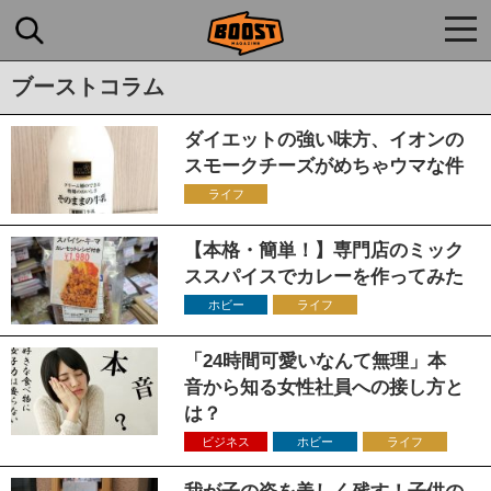
togg
navi
ブーストコラム
ダイエットの強い味方、イオンの
スモークチーズがめちゃウマな件
ライフ
【本格・簡単！】専門店のミック
ススパイスでカレーを作ってみた
ホビー
ライフ
「24時間可愛いなんて無理」本
音から知る女性社員への接し方と
は？
ビジネス
ホビー
ライフ