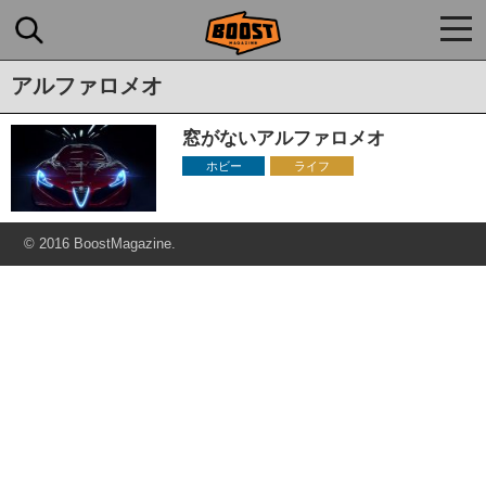
togg
navi
アルファロメオ
窓がないアルファロメオ
ホビー
ライフ
© 2016 BoostMagazine.