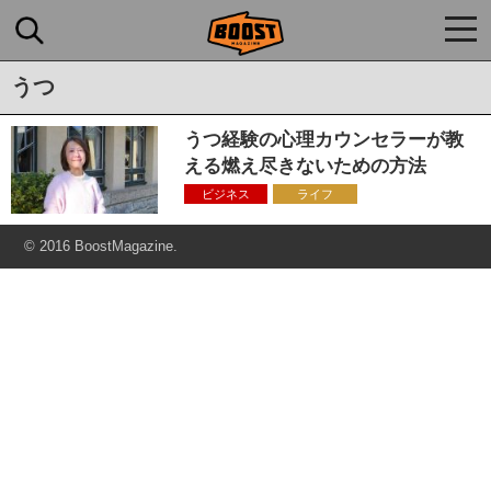
togg
navi
うつ
うつ経験の心理カウンセラーが教
える燃え尽きないための方法
ビジネス
ライフ
© 2016 BoostMagazine.