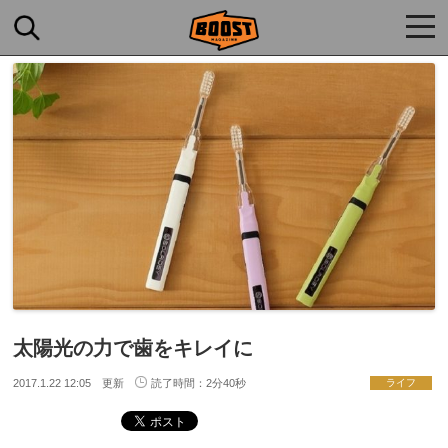
togg
navi
太陽光の力で歯をキレイに
2017.1.22 12:05 更新
読了時間：2分40秒
ライフ