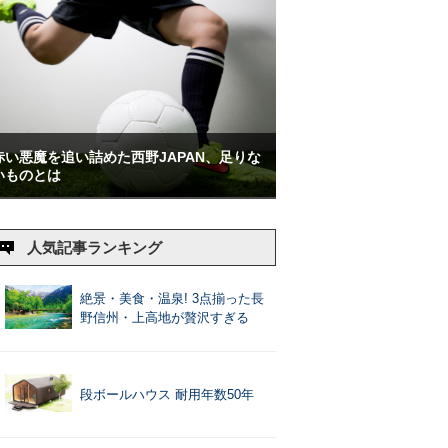
赤い悪魔を追い詰めた西野JAPAN、足りな
いものとは
人気記事ランキング
絶景・美食・温泉! 3点揃った長
野信州・上高地が贅沢すぎる
段ボールハウス 耐用年数50年