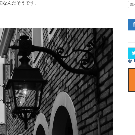
切なんだそうです。
親
@_