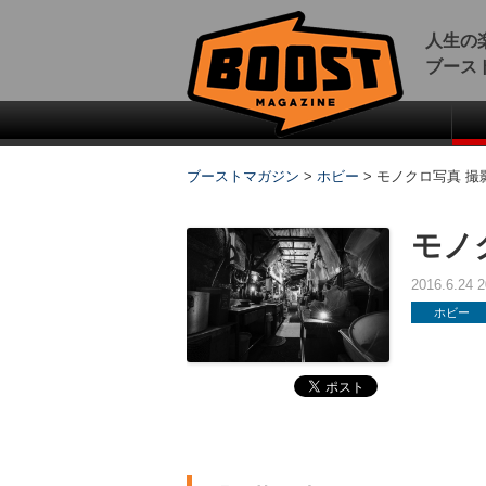
人生の
ブース
ブーストマガジン
>
ホビー
>
モノクロ写真 撮
モノ
2016.6.24
ホビー