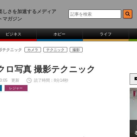
楽しさを加速するメディア
トマガジン
ビジネス
ホビー
ライフ
影テクニック
カメラ
テクニック
撮影
クロ写真 撮影テクニック
 20:05 更新
読了時間：8分14秒
レジャー