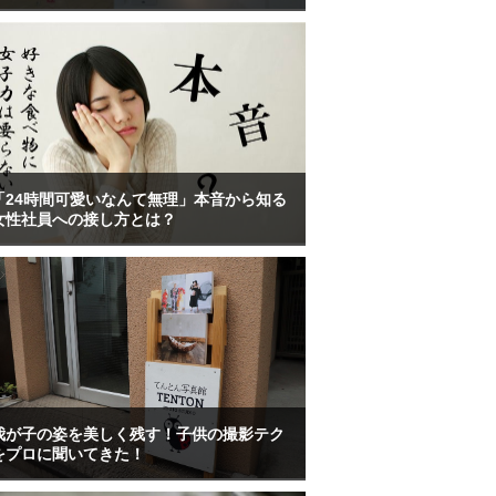
「24時間可愛いなんて無理」本音から知る
女性社員への接し方とは？
我が子の姿を美しく残す！子供の撮影テク
をプロに聞いてきた！