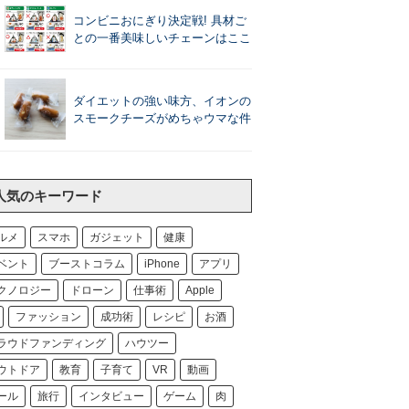
コンビニおにぎり決定戦! 具材ご
との一番美味しいチェーンはここ
ダイエットの強い味方、イオンの
スモークチーズがめちゃウマな件
人気のキーワード
ルメ
スマホ
ガジェット
健康
ベント
ブーストコラム
iPhone
アプリ
クノロジー
ドローン
仕事術
Apple
ファッション
成功術
レシピ
お酒
ラウドファンディング
ハウツー
ウトドア
教育
子育て
VR
動画
ール
旅行
インタビュー
ゲーム
肉