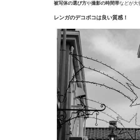
被写体の選び方
や
撮影の時間帯
などが大
レンガのデコボコは良い質感！