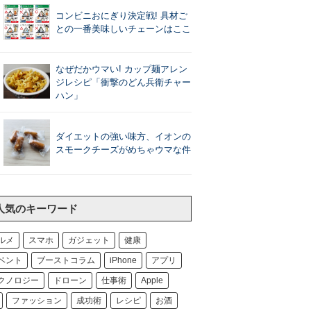
コンビニおにぎり決定戦! 具材ご
との一番美味しいチェーンはここ
なぜだかウマい! カップ麺アレン
ジレシピ「衝撃のどん兵衛チャー
ハン」
ダイエットの強い味方、イオンの
スモークチーズがめちゃウマな件
人気のキーワード
ルメ
スマホ
ガジェット
健康
ベント
ブーストコラム
iPhone
アプリ
クノロジー
ドローン
仕事術
Apple
ファッション
成功術
レシピ
お酒