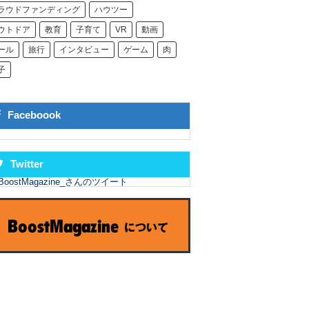
ラウドファンディング
ハウツー
ウトドア
教育
子育て
VR
動画
ール
旅行
インタビュー
ゲーム
肉
子
Faceboook
Twitter
BoostMagazine_さんのツイート