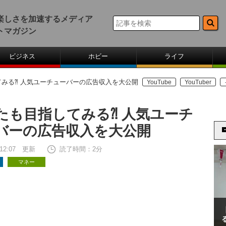
楽しさを加速するメディア
トマガジン
ビジネス
ホビー
ライフ
みる⁈ 人気ユーチューバーの広告収入を大公開
YouTube
YouTuber
たも目指してみる⁈ 人気ユーチ
バーの広告収入を大公開
7 12:07 更新
読了時間：2分
マネー