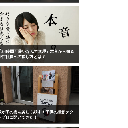
「24時間可愛いなんて無理」本音から知る
女性社員への接し方とは？
我が子の姿を美しく残す！子供の撮影テク
をプロに聞いてきた！