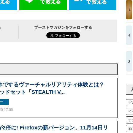
3
る
ブーストマガジンをフォローする
4
5
ホでするヴァーチャルリアリティ体験とは？
ッドセット「STEALTH V...
ー
グ
20 17:00
イ
テ
2倍に! Firefoxの新バージョン、11月14日リ
酒