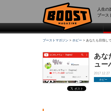
人生の
ブース
ブーストマガジン
>
ホビー
>
あなたも目指して
あな
ュー
2017.12.2
ホビー