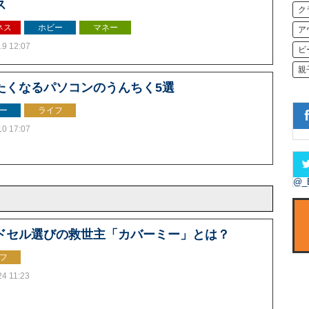
ス
ク
ネス
ホビー
マネー
ア
.9 12:07
ビ
親
たくなるパソコンのうんちく5選
ー
ライフ
10 17:07
@_
ドセル選びの救世主「カバーミー」とは？
フ
24 11:23