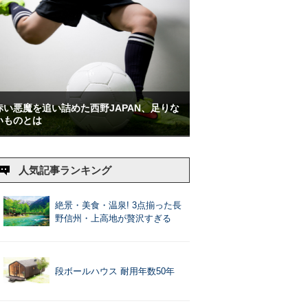
赤い悪魔を追い詰めた西野JAPAN、足りな
いものとは
人気記事ランキング
絶景・美食・温泉! 3点揃った長
野信州・上高地が贅沢すぎる
段ボールハウス 耐用年数50年