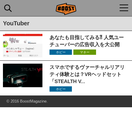
togg
navi
YouTuber
あなたも目指してみる⁈ 人気ユー
チューバーの広告収入を大公開
ホビー
マネー
スマホでするヴァーチャルリアリ
ティ体験とは？VRヘッドセット
「STEALTH V...
ホビー
© 2016 BoostMagazine.