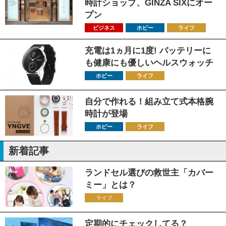
時計ショップ、GINZA SIXにオー
プン
ビジネス
ホビー
ライフ
充電は1ヵ月に1度! バッテリーに
も健康にも優しいヘルスウォッチ
ホビー
ライフ
自分で作れる！組み立て式本格腕
時計が登場
ホビー
ライフ
新着記事
ランドセル選びの救世主「カバー
ミー」とは？
ライフ
定期的にチェックしてる？