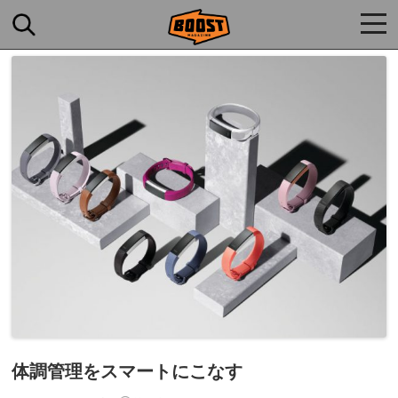
togg
navi
体調管理をスマートにこなす