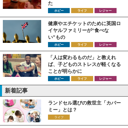
た
ホビー
ライフ
レジャー
健康やエチケットのために英国ロ
イヤルファミリーが“食べな
い”もの
ホビー
ライフ
レジャー
「人は変わるものだ」と教えれ
ば、子どものストレスが軽くなる
ことが明らかに
ホビー
ライフ
レジャー
新着記事
ランドセル選びの救世主「カバー
ミー」とは？
ライフ