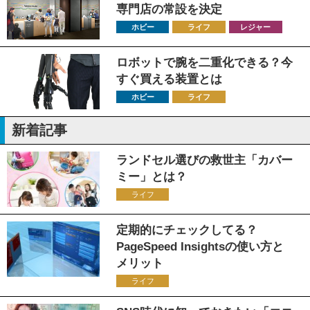
専門店の常設を決定
ホビー
ライフ
レジャー
ロボットで腕を二重化できる？今
すぐ買える装置とは
ホビー
ライフ
新着記事
ランドセル選びの救世主「カバー
ミー」とは？
ライフ
定期的にチェックしてる？
PageSpeed Insightsの使い方と
メリット
ライフ