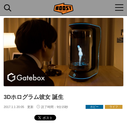
togg
navi
3Dホログラム彼女 誕生
2017.1.1 20:05 更新
読了時間：9分15秒
ホビー
ライフ