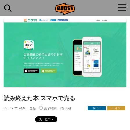
togg
navi
読み終えた本 スマホで売る
2017.2.22 20:05 更新
読了時間：2分35秒
ホビー
ライフ