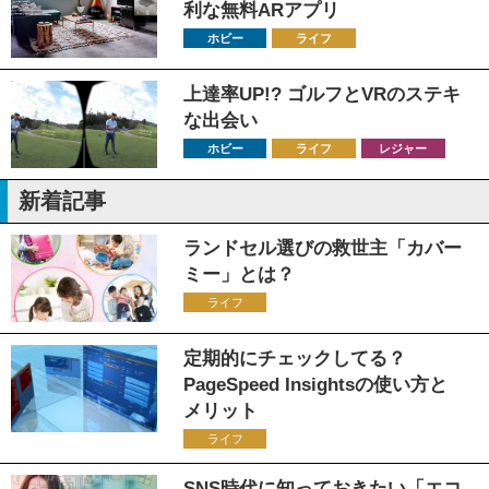
利な無料ARアプリ
ホビー
ライフ
上達率UP!? ゴルフとVRのステキ
な出会い
ホビー
ライフ
レジャー
新着記事
ランドセル選びの救世主「カバー
ミー」とは？
ライフ
定期的にチェックしてる？
PageSpeed Insightsの使い方と
メリット
ライフ
SNS時代に知っておきたい「エコ