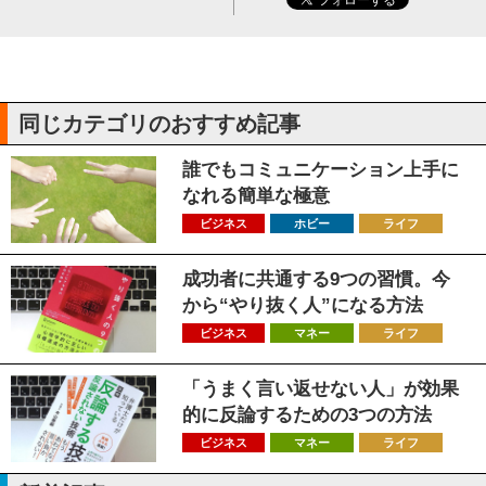
同じカテゴリのおすすめ記事
誰でもコミュニケーション上手に
なれる簡単な極意
ビジネス
ホビー
ライフ
成功者に共通する9つの習慣。今
から“やり抜く人”になる方法
ビジネス
マネー
ライフ
「うまく言い返せない人」が効果
的に反論するための3つの方法
ビジネス
マネー
ライフ