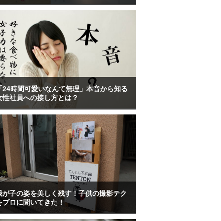
「24時間可愛いなんて無理」本音から知る
女性社員への接し方とは？
我が子の姿を美しく残す！子供の撮影テク
をプロに聞いてきた！