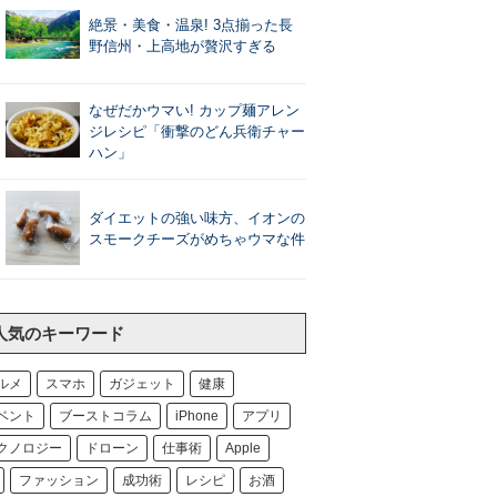
絶景・美食・温泉! 3点揃った長
野信州・上高地が贅沢すぎる
なぜだかウマい! カップ麺アレン
ジレシピ「衝撃のどん兵衛チャー
ハン」
ダイエットの強い味方、イオンの
スモークチーズがめちゃウマな件
人気のキーワード
ルメ
スマホ
ガジェット
健康
ベント
ブーストコラム
iPhone
アプリ
クノロジー
ドローン
仕事術
Apple
ファッション
成功術
レシピ
お酒