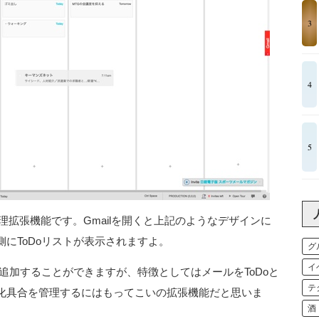
3
4
5
o管理拡張機能です。Gmailを開くと上記のようなデザインに
にToDoリストが表示されますよ。
グ
イ
を追加することができますが、特徴としてはメールをToDoと
テ
化具合を管理するにはもってこいの拡張機能だと思いま
酒