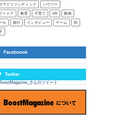
ラウドファンディング
ハウツー
ウトドア
教育
子育て
VR
動画
ール
旅行
インタビュー
ゲーム
肉
子
Faceboook
Twitter
BoostMagazine_さんのツイート