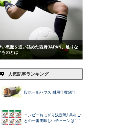
赤い悪魔を追い詰めた西野JAPAN、足りな
いものとは
人気記事ランキング
段ボールハウス 耐用年数50年
コンビニおにぎり決定戦! 具材ご
との一番美味しいチェーンはここ