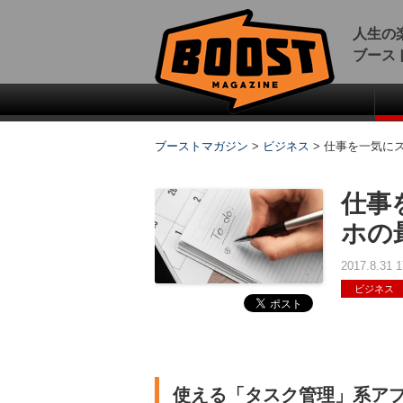
人生の
ブース
ブーストマガジン
>
ビジネス
>
仕事を一気にス
仕事
ホの
2017.8.31
ビジネス
使える「タスク管理」系アプリ