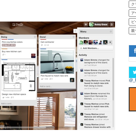
ク
ア
ビ
親
@_