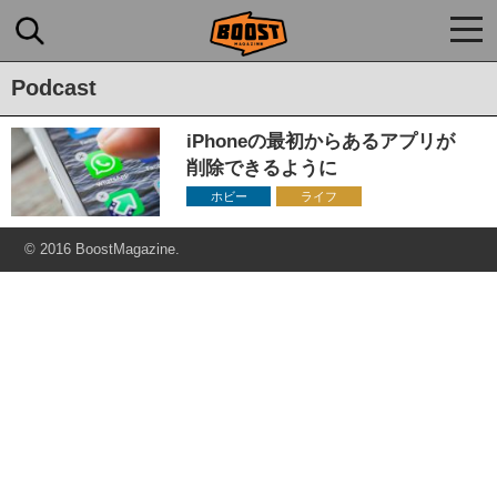
togg
navi
Podcast
iPhoneの最初からあるアプリが
削除できるように
ホビー
ライフ
© 2016 BoostMagazine.