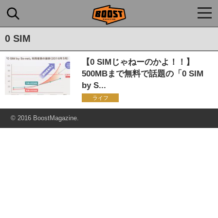
togg
navi
0 SIM
【0 SIMじゃねーのかよ！！】
500MBまで無料で話題の「0 SIM
by S...
ライフ
© 2016 BoostMagazine.