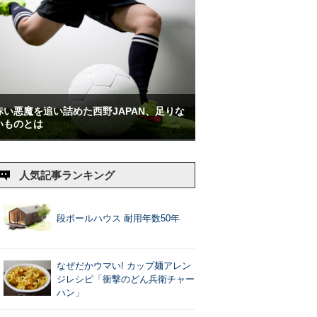
赤い悪魔を追い詰めた西野JAPAN、足りな
いものとは
人気記事ランキング
段ボールハウス 耐用年数50年
なぜだかウマい! カップ麺アレン
ジレシピ「衝撃のどん兵衛チャー
ハン」