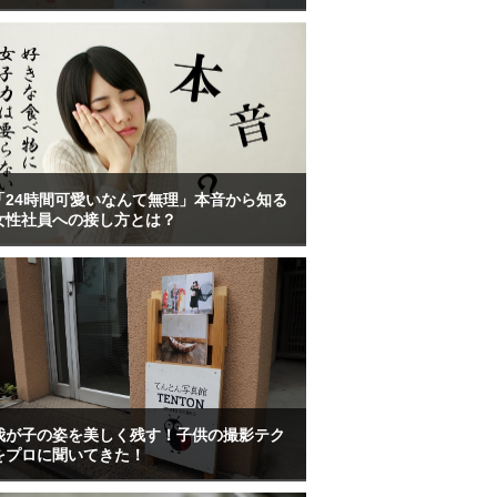
「24時間可愛いなんて無理」本音から知る
女性社員への接し方とは？
我が子の姿を美しく残す！子供の撮影テク
をプロに聞いてきた！