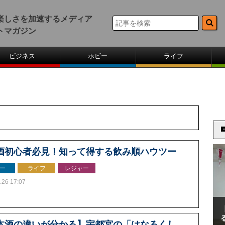
楽しさを加速するメディア
トマガジン
ビジネス
ホビー
ライフ
酒初心者必見！知って得する飲み順ハウツー
ー
ライフ
レジャー
.26 17:07
本酒の違いが分かる】宇都宮の「はなろくし