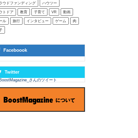
ラウドファンディング
ハウツー
ウトドア
教育
子育て
VR
動画
ール
旅行
インタビュー
ゲーム
肉
子
Faceboook
Twitter
BoostMagazine_さんのツイート