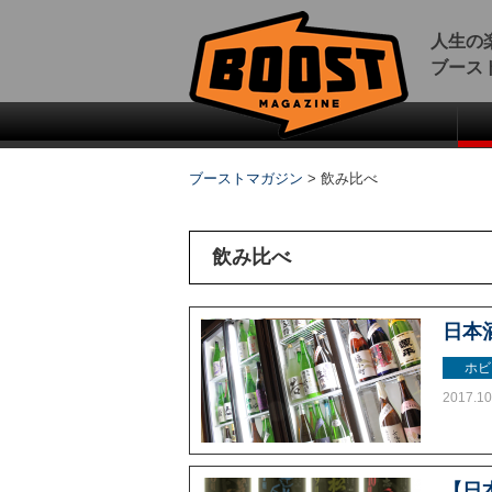
人生の
ブース
ブーストマガジン
>
飲み比べ
飲み比べ
日本
ホビ
2017.10
【日