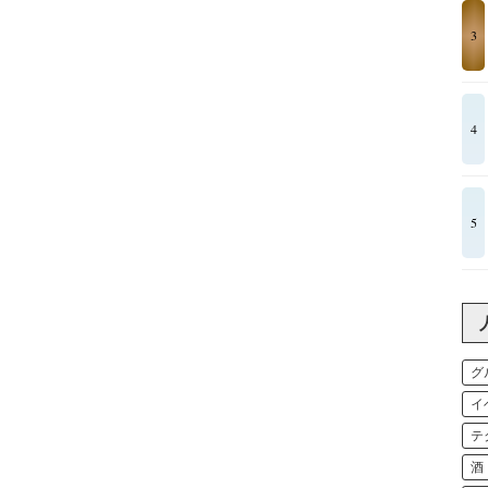
3
4
5
グ
イ
テ
酒