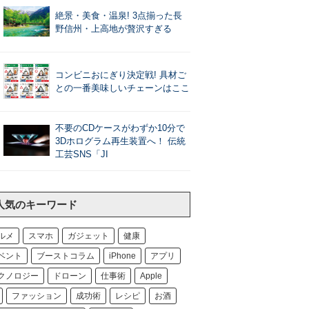
絶景・美食・温泉! 3点揃った長
野信州・上高地が贅沢すぎる
コンビニおにぎり決定戦! 具材ご
との一番美味しいチェーンはここ
不要のCDケースがわずか10分で
3Dホログラム再生装置へ！ 伝統
工芸SNS「JI
人気のキーワード
ルメ
スマホ
ガジェット
健康
ベント
ブーストコラム
iPhone
アプリ
クノロジー
ドローン
仕事術
Apple
ファッション
成功術
レシピ
お酒